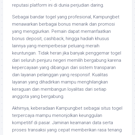
reputasi platform ini di dunia perjudian daring.
Sebagai bandar togel yang profesional, Kampungbet
menawarkan berbagai bonus menarik dan promosi
yang menggiurkan. Pemain dapat memanfaatkan
bonus deposit, cashback, hingga hadiah khusus
lainnya yang memperbesar peluang meraih
keuntungan. Tidak heran jika banyak penggemar togel
dari seluruh penjuru negeri memilih bergabung karena
kepercayaan yang dibangun dari sistem transparan
dan layanan pelanggan yang responsif. Kualitas
layanan yang dihadirkan mampu menghilangkan
keraguan dan membangun loyalitas dari setiap
anggota yang bergabung.
Akhirnya, keberadaan Kampungbet sebagai situs togel
terpercaya mampu menonjolkan keunggulan
kompetitif di pasar. Jaminan keamanan data serta
proses transaksi yang cepat memberikan rasa tenang