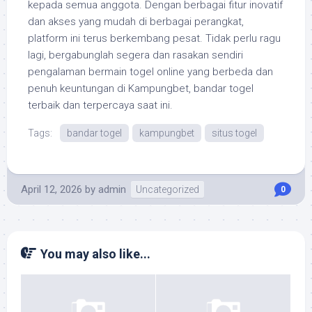
kepada semua anggota. Dengan berbagai fitur inovatif
dan akses yang mudah di berbagai perangkat,
platform ini terus berkembang pesat. Tidak perlu ragu
lagi, bergabunglah segera dan rasakan sendiri
pengalaman bermain togel online yang berbeda dan
penuh keuntungan di Kampungbet, bandar togel
terbaik dan terpercaya saat ini.
Tags:
bandar togel
kampungbet
situs togel
April 12, 2026
by
admin
Uncategorized
0
You may also like...