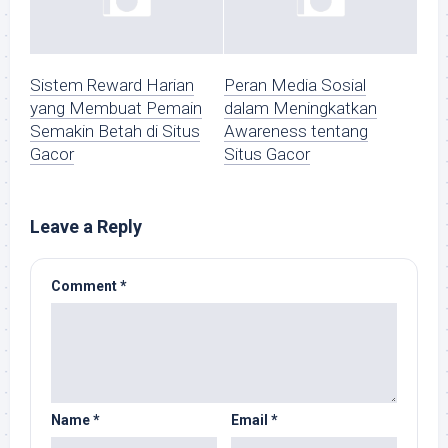
Sistem Reward Harian
Peran Media Sosial
yang Membuat Pemain
dalam Meningkatkan
Semakin Betah di Situs
Awareness tentang
Gacor
Situs Gacor
Leave a Reply
Comment
*
Name
*
Email
*