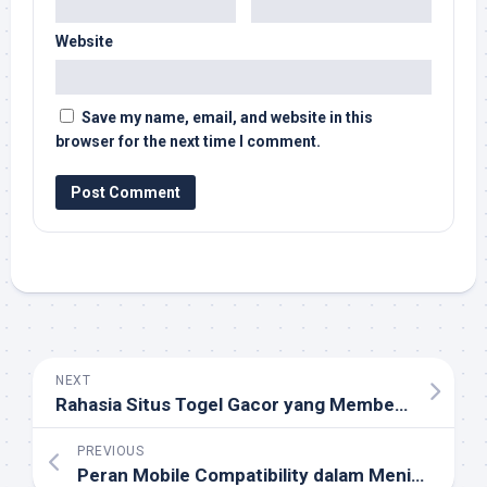
Website
Save my name, email, and website in this
browser for the next time I comment.
NEXT
Rahasia Situs Togel Gacor yang Memberikan Peluang Menang Lebih Besar
PREVIOUS
Peran Mobile Compatibility dalam Meningkatkan Akses ke Situs Gacor