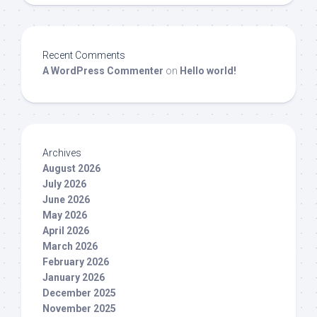
Recent Comments
A WordPress Commenter
on
Hello world!
Archives
August 2026
July 2026
June 2026
May 2026
April 2026
March 2026
February 2026
January 2026
December 2025
November 2025