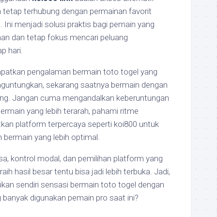
tetap terhubung dengan permainan favorit
Ini menjadi solusi praktis bagi pemain yang
man dan tetap fokus mencari peluang
p hari.
patkan pengalaman bermain toto togel yang
enguntungkan, sekarang saatnya bermain dengan
tang. Jangan cuma mengandalkan keberuntungan
rmain yang lebih terarah, pahami ritme
an platform terpercaya seperti koi800 untuk
ermain yang lebih optimal.
a, kontrol modal, dan pemilihan platform yang
ih hasil besar tentu bisa jadi lebih terbuka. Jadi,
an sendiri sensasi bermain toto togel dengan
 banyak digunakan pemain pro saat ini?