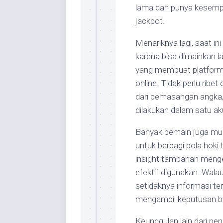
lama dan punya kesem
jackpot.
Menariknya lagi, saat in
karena bisa dimainkan l
yang membuat platform 
online. Tidak perlu ribe
dari pemasangan angka, 
dilakukan dalam satu a
Banyak pemain juga mu
untuk berbagi pola hoki
insight tambahan menge
efektif digunakan. Wal
setidaknya informasi ter
mengambil keputusan b
Keunggulan lain dari p