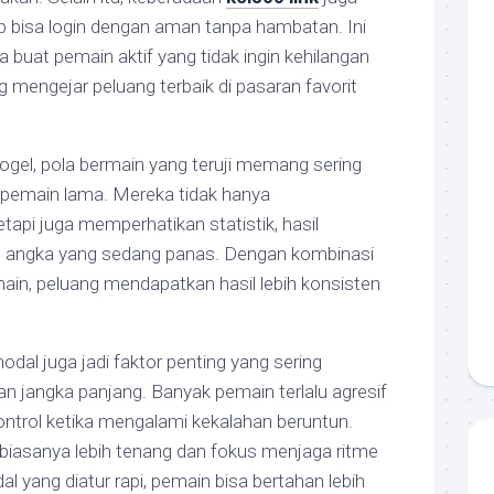
bisa login dengan aman tanpa hambatan. Ini
 buat pemain aktif yang tidak ingin kehilangan
engejar peluang terbaik di pasaran favorit
gel, pola bermain yang teruji memang sering
a pemain lama. Mereka tidak hanya
tapi juga memperhatikan statistik, hasil
n angka yang sedang panas. Dengan kombinasi
rmain, peluang mendapatkan hasil lebih konsisten
modal juga jadi faktor penting yang sering
jangka panjang. Banyak pemain terlalu agresif
kontrol ketika mengalami kekalahan beruntun.
biasanya lebih tenang dan fokus menjaga ritme
 yang diatur rapi, pemain bisa bertahan lebih