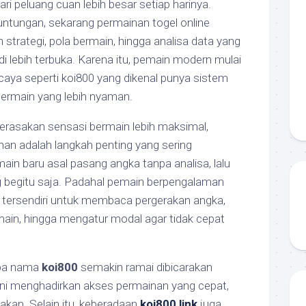
ri peluang cuan lebih besar setiap harinya.
ntungan, sekarang permainan togel online
strategi, pola bermain, hingga analisa data yang
di lebih terbuka. Karena itu, pemain modern mulai
caya seperti koi800 yang dikenal punya sistem
bermain yang lebih nyaman.
erasakan sensasi bermain lebih maksimal,
n adalah langkah penting yang sering
in baru asal pasang angka tanpa analisa, lalu
g begitu saja. Padahal pemain berpengalaman
tersendiri untuk membaca pergerakan angka,
in, hingga mengatur modal agar tidak cepat
apa nama
koi800
semakin ramai dibicarakan
ini menghadirkan akses permainan yang cepat,
akan. Selain itu, keberadaan
koi800 link
juga