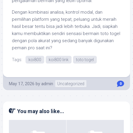
pengalaman bermain yang lebih optimal.
Dengan kombinasi analisa, kontrol modal, dan
pemilihan platform yang tepat, peluang untuk meraih
hasil besar tentu bisa jadi lebih terbuka. Jadi, siapkah
kamu membuktikan sendiri sensasi bermain toto togel
dengan pola akurat yang sedang banyak digunakan
pemain pro saat ini?
Tags:
koi800
koi800 link
toto togel
May 17, 2026
by
admin
Uncategorized
0
You may also like...