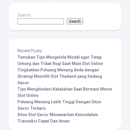
Search
Search
Recent Posts
Temukan Tips Mengelola Modal agar Tetap
Untung dan Tidak Rugi Saat Main Slot Online
Tingkatkan Peluang Menang Anda dengan
Strategi Memilih Slot Thailand yang Sedang
Gacor
Tips Menghindari Kekalahan Saat Bermain Mesin
Slot Online
Peluang Menang Lebih Tinggi Dengan Situs
Gacor Terbaru
Situs Slot Gacor Menawarkan Kemudahan
Transaksi Cepat Dan Aman