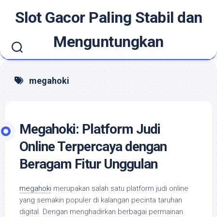
Skip
Slot Gacor Paling Stabil dan
to
content
Menguntungkan
megahoki
Megahoki: Platform Judi
Online Terpercaya dengan
Beragam Fitur Unggulan
megahoki
merupakan salah satu platform judi online
yang semakin populer di kalangan pecinta taruhan
digital. Dengan menghadirkan berbagai permainan