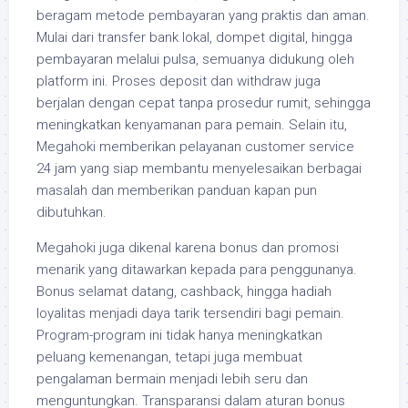
beragam metode pembayaran yang praktis dan aman.
Mulai dari transfer bank lokal, dompet digital, hingga
pembayaran melalui pulsa, semuanya didukung oleh
platform ini. Proses deposit dan withdraw juga
berjalan dengan cepat tanpa prosedur rumit, sehingga
meningkatkan kenyamanan para pemain. Selain itu,
Megahoki memberikan pelayanan customer service
24 jam yang siap membantu menyelesaikan berbagai
masalah dan memberikan panduan kapan pun
dibutuhkan.
Megahoki juga dikenal karena bonus dan promosi
menarik yang ditawarkan kepada para penggunanya.
Bonus selamat datang, cashback, hingga hadiah
loyalitas menjadi daya tarik tersendiri bagi pemain.
Program-program ini tidak hanya meningkatkan
peluang kemenangan, tetapi juga membuat
pengalaman bermain menjadi lebih seru dan
menguntungkan. Transparansi dalam aturan bonus