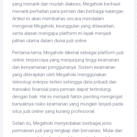
yang menarik dan mudah diakses, Megahoki berhasil
menarik perhatian para pemain dari berbagai kalangan.
Artikel ini akan membahas secara mendalam
mengenai Megahoki, keunggulan yang ditawarkan,
serta alasan mengapa platform ini layak menjadi
pilihan utama dalam dunia judi online.
Pertama-tama, Megahoki dikenal sebagai platform judi
online terpercaya yang menjunjung tinggi keamanan
dan kenyamanan penggunanya. Sistem keamanan
yang diterapkan oleh Megahoki menggunakan
teknologi enkripsi terkini sehingga data pribadi dan
transaksi finansial para pemain dapat terlindungi
dengan baik. Hal ini menjadi faktor penting mengingat
banyaknya risiko keamanan yang mungkin terjadi pada
situs judi online yang kurang profesional.
Selain itu, Megahoki menyediakan berbagai jenis
permainan judi yang lengkap dan bervariasi. Mulai dari