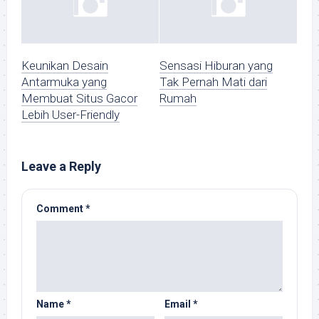
Keunikan Desain
Sensasi Hiburan yang
Antarmuka yang
Tak Pernah Mati dari
Membuat Situs Gacor
Rumah
Lebih User-Friendly
Leave a Reply
Comment
*
Name
*
Email
*