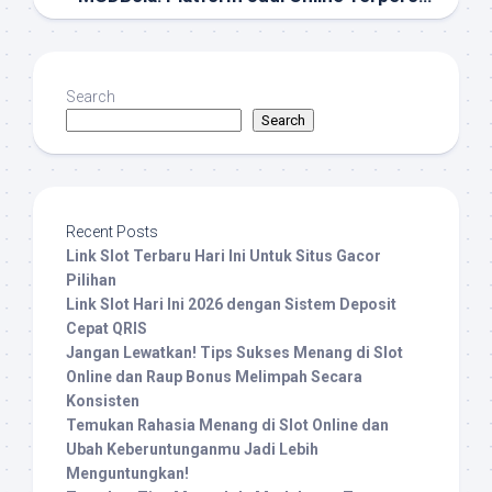
Search
Search
Recent Posts
Link Slot Terbaru Hari Ini Untuk Situs Gacor
Pilihan
Link Slot Hari Ini 2026 dengan Sistem Deposit
Cepat QRIS
Jangan Lewatkan! Tips Sukses Menang di Slot
Online dan Raup Bonus Melimpah Secara
Konsisten
Temukan Rahasia Menang di Slot Online dan
Ubah Keberuntunganmu Jadi Lebih
Menguntungkan!