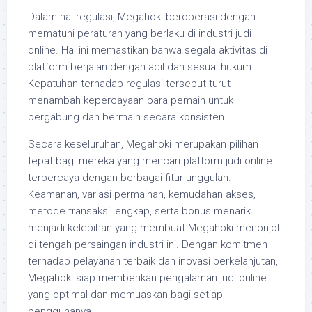
Dalam hal regulasi, Megahoki beroperasi dengan
mematuhi peraturan yang berlaku di industri judi
online. Hal ini memastikan bahwa segala aktivitas di
platform berjalan dengan adil dan sesuai hukum.
Kepatuhan terhadap regulasi tersebut turut
menambah kepercayaan para pemain untuk
bergabung dan bermain secara konsisten.
Secara keseluruhan, Megahoki merupakan pilihan
tepat bagi mereka yang mencari platform judi online
terpercaya dengan berbagai fitur unggulan.
Keamanan, variasi permainan, kemudahan akses,
metode transaksi lengkap, serta bonus menarik
menjadi kelebihan yang membuat Megahoki menonjol
di tengah persaingan industri ini. Dengan komitmen
terhadap pelayanan terbaik dan inovasi berkelanjutan,
Megahoki siap memberikan pengalaman judi online
yang optimal dan memuaskan bagi setiap
penggunanya.