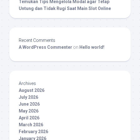
Temukan Tips Mengelola Modal agar Tetap
Untung dan Tidak Rugi Saat Main Slot Online
Recent Comments
A WordPress Commenter
on
Hello world!
Archives
August 2026
July 2026
June 2026
May 2026
April 2026
March 2026
February 2026
January 2026