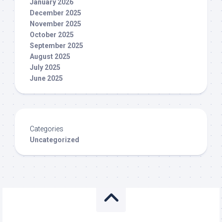
January 2026
December 2025
November 2025
October 2025
September 2025
August 2025
July 2025
June 2025
Categories
Uncategorized