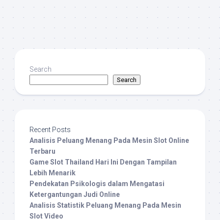
Search
Search
Recent Posts
Analisis Peluang Menang Pada Mesin Slot Online
Terbaru
Game Slot Thailand Hari Ini Dengan Tampilan
Lebih Menarik
Pendekatan Psikologis dalam Mengatasi
Ketergantungan Judi Online
Analisis Statistik Peluang Menang Pada Mesin
Slot Video