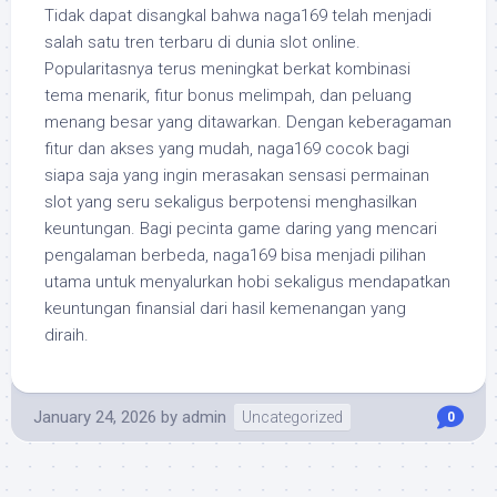
Tidak dapat disangkal bahwa naga169 telah menjadi
salah satu tren terbaru di dunia slot online.
Popularitasnya terus meningkat berkat kombinasi
tema menarik, fitur bonus melimpah, dan peluang
menang besar yang ditawarkan. Dengan keberagaman
fitur dan akses yang mudah, naga169 cocok bagi
siapa saja yang ingin merasakan sensasi permainan
slot yang seru sekaligus berpotensi menghasilkan
keuntungan. Bagi pecinta game daring yang mencari
pengalaman berbeda, naga169 bisa menjadi pilihan
utama untuk menyalurkan hobi sekaligus mendapatkan
keuntungan finansial dari hasil kemenangan yang
diraih.
January 24, 2026
by
admin
Uncategorized
0