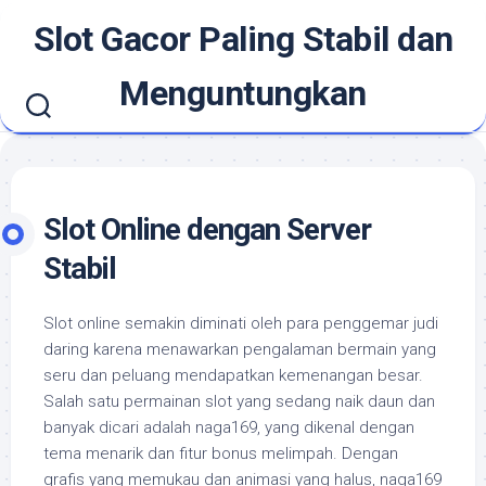
Skip
Slot Gacor Paling Stabil dan
to
content
Menguntungkan
Slot Online dengan Server
Stabil
Slot online semakin diminati oleh para penggemar judi
daring karena menawarkan pengalaman bermain yang
seru dan peluang mendapatkan kemenangan besar.
Salah satu permainan slot yang sedang naik daun dan
banyak dicari adalah naga169, yang dikenal dengan
tema menarik dan fitur bonus melimpah. Dengan
grafis yang memukau dan animasi yang halus, naga169