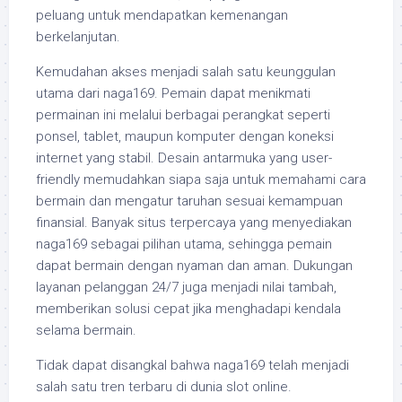
peluang untuk mendapatkan kemenangan
berkelanjutan.
Kemudahan akses menjadi salah satu keunggulan
utama dari naga169. Pemain dapat menikmati
permainan ini melalui berbagai perangkat seperti
ponsel, tablet, maupun komputer dengan koneksi
internet yang stabil. Desain antarmuka yang user-
friendly memudahkan siapa saja untuk memahami cara
bermain dan mengatur taruhan sesuai kemampuan
finansial. Banyak situs terpercaya yang menyediakan
naga169 sebagai pilihan utama, sehingga pemain
dapat bermain dengan nyaman dan aman. Dukungan
layanan pelanggan 24/7 juga menjadi nilai tambah,
memberikan solusi cepat jika menghadapi kendala
selama bermain.
Tidak dapat disangkal bahwa naga169 telah menjadi
salah satu tren terbaru di dunia slot online.