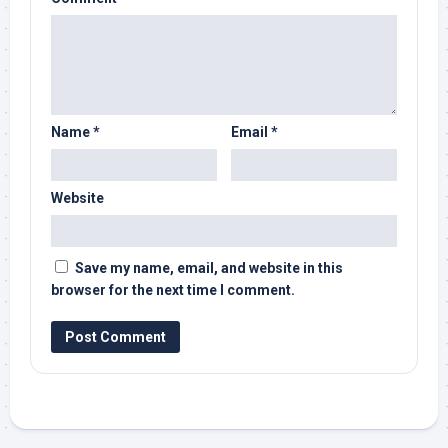
Name
*
Email
*
Website
Save my name, email, and website in this
browser for the next time I comment.