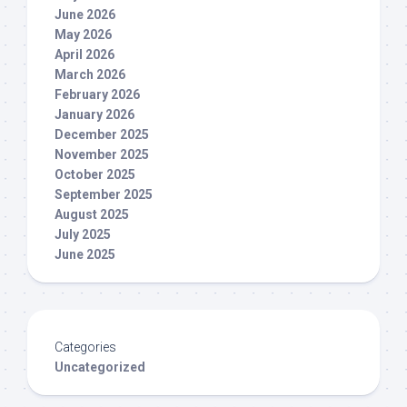
June 2026
May 2026
April 2026
March 2026
February 2026
January 2026
December 2025
November 2025
October 2025
September 2025
August 2025
July 2025
June 2025
Categories
Uncategorized