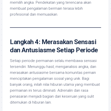
memilih angka. Pendekatan yang terencana akan
membuat pengalaman bermain terasa lebih
profesional dan memuaskan.
Langkah 4: Merasakan Sensasi
dan Antusiasme Setiap Periode
Setiap periode permainan selalu membawa sensasi
tersendiri. Menunggu hasil, menganalisis angka, dan
merasakan antusiasme bersama komunitas pemain
menciptakan pengalaman sosial yang unik. Bagi
banyak orang, inilah nilai hiburan utama yang membuat
permainan ini terus diminati. Adrenalin dan rasa
penasaran menjadi bagian dari keseruan yang sulit
ditemukan di hiburan lain.