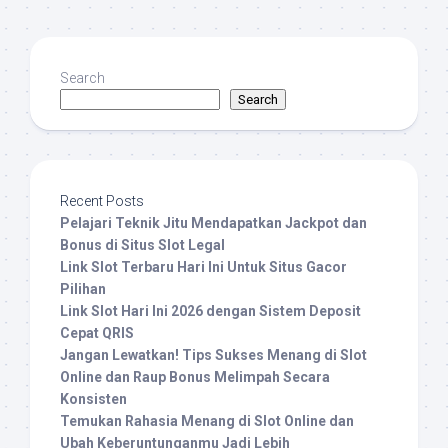
Search
Search
Recent Posts
Pelajari Teknik Jitu Mendapatkan Jackpot dan
Bonus di Situs Slot Legal
Link Slot Terbaru Hari Ini Untuk Situs Gacor
Pilihan
Link Slot Hari Ini 2026 dengan Sistem Deposit
Cepat QRIS
Jangan Lewatkan! Tips Sukses Menang di Slot
Online dan Raup Bonus Melimpah Secara
Konsisten
Temukan Rahasia Menang di Slot Online dan
Ubah Keberuntunganmu Jadi Lebih