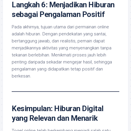
Langkah 6: Menjadikan Hiburan
sebagai Pengalaman Positif
Pada akhirnya, tujuan utama dari permainan online
adalah hiburan. Dengan pendekatan yang santai,
bertanggung jawab, dan realistis, pemain dapat
menjadikannya aktivitas yang menyenangkan tanpa
tekanan berlebihan. Menikmati proses jauh lebih
penting daripada sekadar mengejar hasil, sehingga
pengalaman yang didapatkan tetap positif dan
berkesan.
Kesimpulan: Hiburan Digital
yang Relevan dan Menarik
Togel online telah berkembang menjadi salah satu