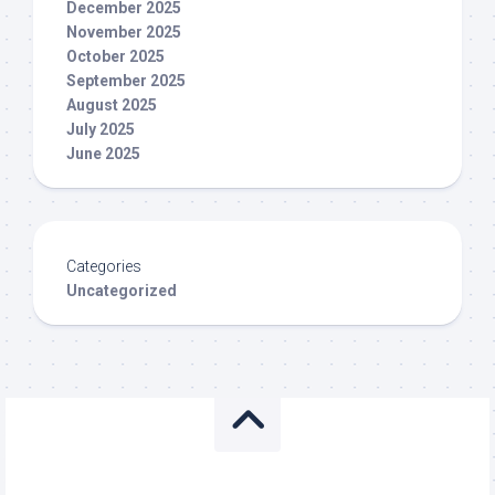
December 2025
November 2025
October 2025
September 2025
August 2025
July 2025
June 2025
Categories
Uncategorized