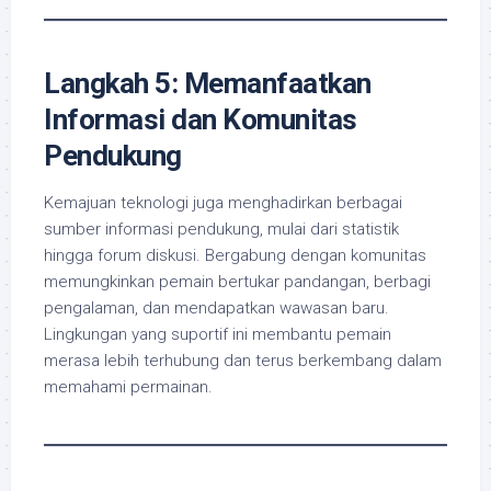
Langkah 5: Memanfaatkan
Informasi dan Komunitas
Pendukung
Kemajuan teknologi juga menghadirkan berbagai
sumber informasi pendukung, mulai dari statistik
hingga forum diskusi. Bergabung dengan komunitas
memungkinkan pemain bertukar pandangan, berbagi
pengalaman, dan mendapatkan wawasan baru.
Lingkungan yang suportif ini membantu pemain
merasa lebih terhubung dan terus berkembang dalam
memahami permainan.