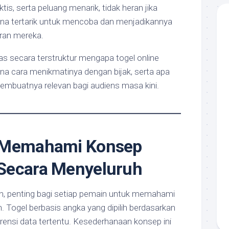
is, serta peluang menarik, tidak heran jika
na tertarik untuk mencoba dan menjadikannya
buran mereka.
as secara terstruktur mengapa togel online
ana cara menikmatinya dengan bijak, serta apa
embuatnya relevan bagi audiens masa kini.
 Memahami Konsep
Secara Menyeluruh
uh, penting bagi setiap pemain untuk memahami
 Togel berbasis angka yang dipilih berdasarkan
eferensi data tertentu. Kesederhanaan konsep ini