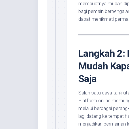
membuatnya mudah dip
bagi pemain berpengal
dapat menikmati permain
Langkah 2:
Mudah Kapa
Saja
Salah satu daya tarik ut
Platform online memun
melalui berbagai perang
lagi datang ke tempat fis
menjadikan permainan le