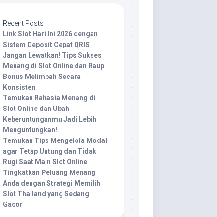
Recent Posts
Link Slot Hari Ini 2026 dengan
Sistem Deposit Cepat QRIS
Jangan Lewatkan! Tips Sukses
Menang di Slot Online dan Raup
Bonus Melimpah Secara
Konsisten
Temukan Rahasia Menang di
Slot Online dan Ubah
Keberuntunganmu Jadi Lebih
Menguntungkan!
Temukan Tips Mengelola Modal
agar Tetap Untung dan Tidak
Rugi Saat Main Slot Online
Tingkatkan Peluang Menang
Anda dengan Strategi Memilih
Slot Thailand yang Sedang
Gacor