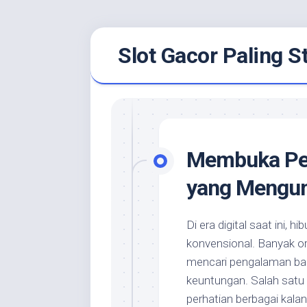
Skip
Slot Gacor Paling 
to
content
Membuka Pel
yang Mengu
Di era digital saat ini, h
konvensional. Banyak or
mencari pengalaman bar
keuntungan. Salah satu 
perhatian berbagai kala