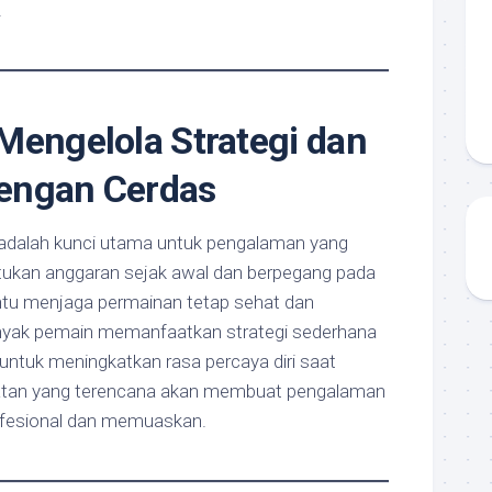
.
Mengelola Strategi dan
engan Cerdas
adalah kunci utama untuk pengalaman yang
kan anggaran sejak awal dan berpegang pada
tu menjaga permainan tetap sehat dan
 banyak pemain memanfaatkan strategi sederhana
 untuk meningkatkan rasa percaya diri saat
atan yang terencana akan membuat pengalaman
rofesional dan memuaskan.