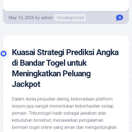
May 13, 2026
by
admin
Uncategorized
0
Kuasai Strategi Prediksi Angka
di Bandar Togel untuk
Meningkatkan Peluang
Jackpot
Dalam dunia perjudian daring, keberadaan platform
terpercaya sangat menentukan keberhasilan setiap
pemain. Tribuntogel hadir sebagai jawaban atas
kebutuhan tersebut, menawarkan pengalaman
bermain togel online yang aman dan menguntungkan.