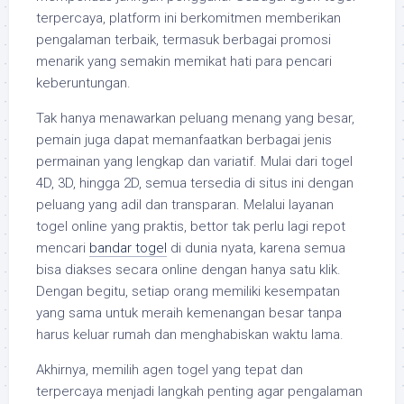
terpercaya, platform ini berkomitmen memberikan
pengalaman terbaik, termasuk berbagai promosi
menarik yang semakin memikat hati para pencari
keberuntungan.
Tak hanya menawarkan peluang menang yang besar,
pemain juga dapat memanfaatkan berbagai jenis
permainan yang lengkap dan variatif. Mulai dari togel
4D, 3D, hingga 2D, semua tersedia di situs ini dengan
peluang yang adil dan transparan. Melalui layanan
togel online yang praktis, bettor tak perlu lagi repot
mencari
bandar togel
di dunia nyata, karena semua
bisa diakses secara online dengan hanya satu klik.
Dengan begitu, setiap orang memiliki kesempatan
yang sama untuk meraih kemenangan besar tanpa
harus keluar rumah dan menghabiskan waktu lama.
Akhirnya, memilih agen togel yang tepat dan
terpercaya menjadi langkah penting agar pengalaman