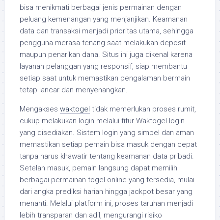
bisa menikmati berbagai jenis permainan dengan
peluang kemenangan yang menjanjikan. Keamanan
data dan transaksi menjadi prioritas utama, sehingga
pengguna merasa tenang saat melakukan deposit
maupun penarikan dana. Situs ini juga dikenal karena
layanan pelanggan yang responsif, siap membantu
setiap saat untuk memastikan pengalaman bermain
tetap lancar dan menyenangkan.
Mengakses
waktogel
tidak memerlukan proses rumit,
cukup melakukan login melalui fitur Waktogel login
yang disediakan. Sistem login yang simpel dan aman
memastikan setiap pemain bisa masuk dengan cepat
tanpa harus khawatir tentang keamanan data pribadi.
Setelah masuk, pemain langsung dapat memilih
berbagai permainan togel online yang tersedia, mulai
dari angka prediksi harian hingga jackpot besar yang
menanti. Melalui platform ini, proses taruhan menjadi
lebih transparan dan adil, mengurangi risiko