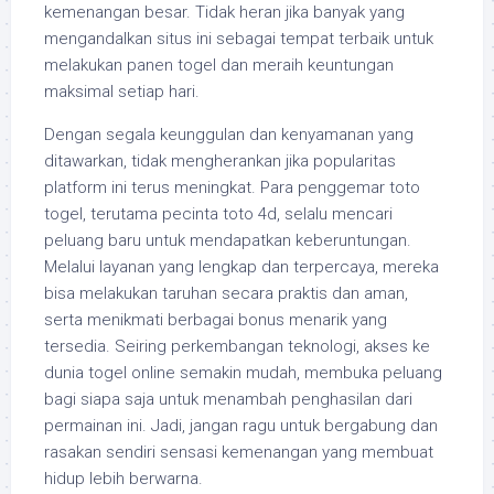
kemenangan besar. Tidak heran jika banyak yang
mengandalkan situs ini sebagai tempat terbaik untuk
melakukan panen togel dan meraih keuntungan
maksimal setiap hari.
Dengan segala keunggulan dan kenyamanan yang
ditawarkan, tidak mengherankan jika popularitas
platform ini terus meningkat. Para penggemar toto
togel, terutama pecinta toto 4d, selalu mencari
peluang baru untuk mendapatkan keberuntungan.
Melalui layanan yang lengkap dan terpercaya, mereka
bisa melakukan taruhan secara praktis dan aman,
serta menikmati berbagai bonus menarik yang
tersedia. Seiring perkembangan teknologi, akses ke
dunia togel online semakin mudah, membuka peluang
bagi siapa saja untuk menambah penghasilan dari
permainan ini. Jadi, jangan ragu untuk bergabung dan
rasakan sendiri sensasi kemenangan yang membuat
hidup lebih berwarna.