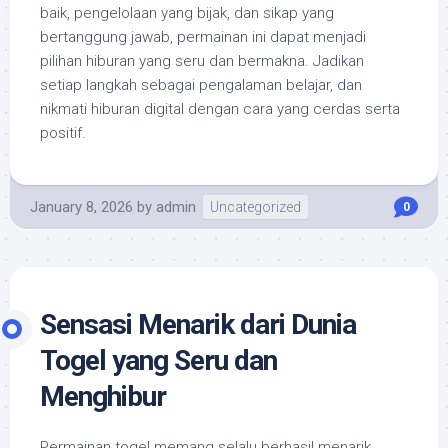
baik, pengelolaan yang bijak, dan sikap yang
bertanggung jawab, permainan ini dapat menjadi
pilihan hiburan yang seru dan bermakna. Jadikan
setiap langkah sebagai pengalaman belajar, dan
nikmati hiburan digital dengan cara yang cerdas serta
positif.
January 8, 2026
by
admin
Uncategorized
0
Sensasi Menarik dari Dunia
Togel yang Seru dan
Menghibur
Permainan togel memang selalu berhasil menarik