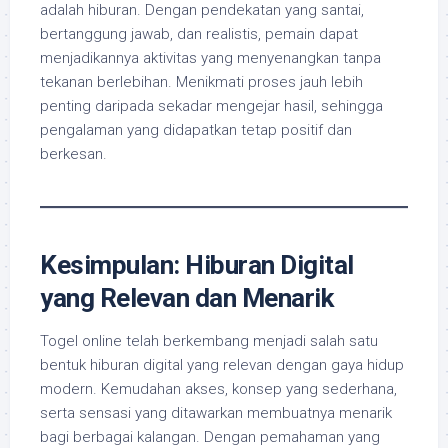
adalah hiburan. Dengan pendekatan yang santai,
bertanggung jawab, dan realistis, pemain dapat
menjadikannya aktivitas yang menyenangkan tanpa
tekanan berlebihan. Menikmati proses jauh lebih
penting daripada sekadar mengejar hasil, sehingga
pengalaman yang didapatkan tetap positif dan
berkesan.
Kesimpulan: Hiburan Digital
yang Relevan dan Menarik
Togel online telah berkembang menjadi salah satu
bentuk hiburan digital yang relevan dengan gaya hidup
modern. Kemudahan akses, konsep yang sederhana,
serta sensasi yang ditawarkan membuatnya menarik
bagi berbagai kalangan. Dengan pemahaman yang