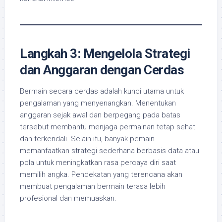
Langkah 3: Mengelola Strategi
dan Anggaran dengan Cerdas
Bermain secara cerdas adalah kunci utama untuk
pengalaman yang menyenangkan. Menentukan
anggaran sejak awal dan berpegang pada batas
tersebut membantu menjaga permainan tetap sehat
dan terkendali. Selain itu, banyak pemain
memanfaatkan strategi sederhana berbasis data atau
pola untuk meningkatkan rasa percaya diri saat
memilih angka. Pendekatan yang terencana akan
membuat pengalaman bermain terasa lebih
profesional dan memuaskan.