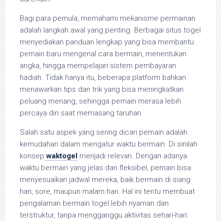
Bagi para pemula, memahami mekanisme permainan
adalah langkah awal yang penting. Berbagai situs togel
menyediakan panduan lengkap yang bisa membantu
pemain baru mengenal cara bermain, menentukan
angka, hingga mempelajari sistem pembayaran
hadiah. Tidak hanya itu, beberapa platform bahkan
menawarkan tips dan trik yang bisa meningkatkan
peluang menang, sehingga pemain merasa lebih
percaya diri saat memasang taruhan.
Salah satu aspek yang sering dicari pemain adalah
kemudahan dalam mengatur waktu bermain. Di sinilah
konsep
waktogel
menjadi relevan. Dengan adanya
waktu bermain yang jelas dan fleksibel, pemain bisa
menyesuaikan jadwal mereka, baik bermain di siang
hari, sore, maupun malam hari. Hal ini tentu membuat
pengalaman bermain togel lebih nyaman dan
terstruktur, tanpa mengganggu aktivitas sehari-hari.