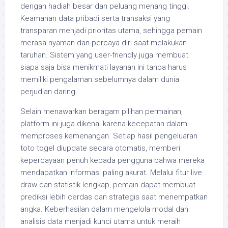
dengan hadiah besar dan peluang menang tinggi.
Keamanan data pribadi serta transaksi yang
transparan menjadi prioritas utama, sehingga pemain
merasa nyaman dan percaya diri saat melakukan
taruhan. Sistem yang user-friendly juga membuat
siapa saja bisa menikmati layanan ini tanpa harus
memiliki pengalaman sebelumnya dalam dunia
perjudian daring.
Selain menawarkan beragam pilihan permainan,
platform ini juga dikenal karena kecepatan dalam
memproses kemenangan. Setiap hasil pengeluaran
toto togel diupdate secara otomatis, memberi
kepercayaan penuh kepada pengguna bahwa mereka
mendapatkan informasi paling akurat. Melalui fitur live
draw dan statistik lengkap, pemain dapat membuat
prediksi lebih cerdas dan strategis saat menempatkan
angka. Keberhasilan dalam mengelola modal dan
analisis data menjadi kunci utama untuk meraih