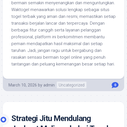
bermain semakin menyenangkan dan menguntungkan.
Waktogel menawarkan solusi lengkap sebagai situs
togel terbaik yang aman dan resmi, memastikan setiap
transaksi berjalan lancar dan terpercaya. Dengan
berbagai fitur canggih serta layanan pelanggan
profesional, platform ini berkomitmen membantu
pemain mendapatkan hasil maksimal dari setiap
taruhan. Jadi, jangan ragu untuk bergabung dan
rasakan sensasi bermain togel online yang penuh
tantangan dan peluang kemenangan besar setiap hari.
March 10, 2026
by
admin
Uncategorized
0
Strategi Jitu Mendulang