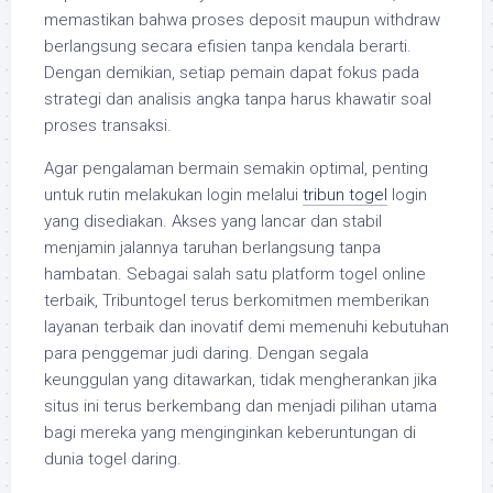
memastikan bahwa proses deposit maupun withdraw
berlangsung secara efisien tanpa kendala berarti.
Dengan demikian, setiap pemain dapat fokus pada
strategi dan analisis angka tanpa harus khawatir soal
proses transaksi.
Agar pengalaman bermain semakin optimal, penting
untuk rutin melakukan login melalui
tribun togel
login
yang disediakan. Akses yang lancar dan stabil
menjamin jalannya taruhan berlangsung tanpa
hambatan. Sebagai salah satu platform togel online
terbaik, Tribuntogel terus berkomitmen memberikan
layanan terbaik dan inovatif demi memenuhi kebutuhan
para penggemar judi daring. Dengan segala
keunggulan yang ditawarkan, tidak mengherankan jika
situs ini terus berkembang dan menjadi pilihan utama
bagi mereka yang menginginkan keberuntungan di
dunia togel daring.