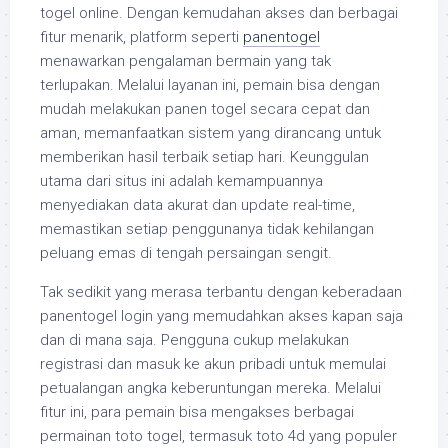
togel online. Dengan kemudahan akses dan berbagai
fitur menarik, platform seperti
panentogel
menawarkan pengalaman bermain yang tak
terlupakan. Melalui layanan ini, pemain bisa dengan
mudah melakukan panen togel secara cepat dan
aman, memanfaatkan sistem yang dirancang untuk
memberikan hasil terbaik setiap hari. Keunggulan
utama dari situs ini adalah kemampuannya
menyediakan data akurat dan update real-time,
memastikan setiap penggunanya tidak kehilangan
peluang emas di tengah persaingan sengit.
Tak sedikit yang merasa terbantu dengan keberadaan
panentogel login yang memudahkan akses kapan saja
dan di mana saja. Pengguna cukup melakukan
registrasi dan masuk ke akun pribadi untuk memulai
petualangan angka keberuntungan mereka. Melalui
fitur ini, para pemain bisa mengakses berbagai
permainan toto togel, termasuk toto 4d yang populer