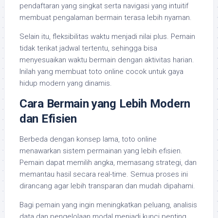
pendaftaran yang singkat serta navigasi yang intuitif
membuat pengalaman bermain terasa lebih nyaman.
Selain itu, fleksibilitas waktu menjadi nilai plus. Pemain
tidak terikat jadwal tertentu, sehingga bisa
menyesuaikan waktu bermain dengan aktivitas harian.
Inilah yang membuat toto online cocok untuk gaya
hidup modern yang dinamis.
Cara Bermain yang Lebih Modern
dan Efisien
Berbeda dengan konsep lama, toto online
menawarkan sistem permainan yang lebih efisien.
Pemain dapat memilih angka, memasang strategi, dan
memantau hasil secara real-time. Semua proses ini
dirancang agar lebih transparan dan mudah dipahami.
Bagi pemain yang ingin meningkatkan peluang, analisis
data dan pengelolaan modal menjadi kunci penting.