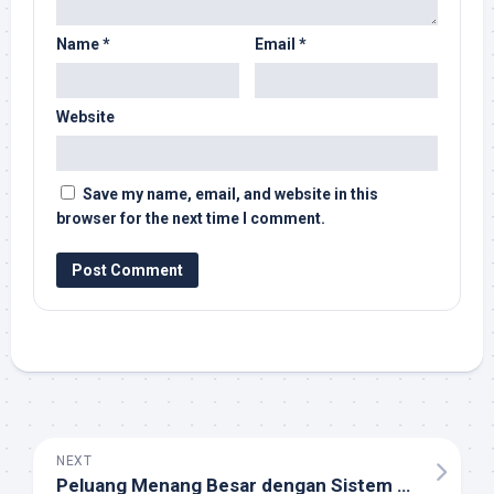
Name
*
Email
*
Website
Save my name, email, and website in this
browser for the next time I comment.
NEXT
Peluang Menang Besar dengan Sistem RNG di Situs Gacor