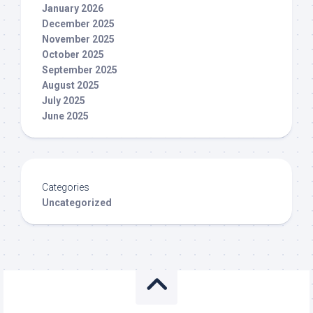
January 2026
December 2025
November 2025
October 2025
September 2025
August 2025
July 2025
June 2025
Categories
Uncategorized