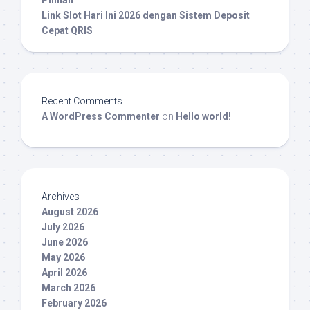
Pilihan
Link Slot Hari Ini 2026 dengan Sistem Deposit
Cepat QRIS
Recent Comments
A WordPress Commenter
on
Hello world!
Archives
August 2026
July 2026
June 2026
May 2026
April 2026
March 2026
February 2026