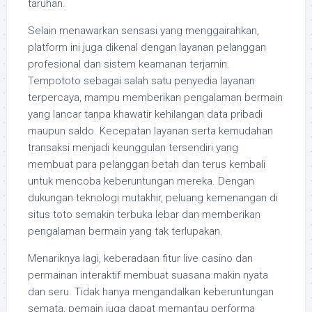
taruhan.
Selain menawarkan sensasi yang menggairahkan,
platform ini juga dikenal dengan layanan pelanggan
profesional dan sistem keamanan terjamin.
Tempototo sebagai salah satu penyedia layanan
terpercaya, mampu memberikan pengalaman bermain
yang lancar tanpa khawatir kehilangan data pribadi
maupun saldo. Kecepatan layanan serta kemudahan
transaksi menjadi keunggulan tersendiri yang
membuat para pelanggan betah dan terus kembali
untuk mencoba keberuntungan mereka. Dengan
dukungan teknologi mutakhir, peluang kemenangan di
situs toto semakin terbuka lebar dan memberikan
pengalaman bermain yang tak terlupakan.
Menariknya lagi, keberadaan fitur live casino dan
permainan interaktif membuat suasana makin nyata
dan seru. Tidak hanya mengandalkan keberuntungan
semata, pemain juga dapat memantau performa