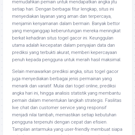
memudahkan pemain untuk mendapatkan angka jitu
setiap hari. Dengan berbagai fitur lengkap, situs ini
menyediakan layanan yang aman dan terpercaya,
menjamin kenyamanan dalam bermain. Banyak bettor
yang menganggap keberuntungan mereka meningkat
berkat kehadiran situs togel gacor ini. Keunggulan
utama adalah kecepatan dalam penyajian data dan
prediksi yang terbukti akurat, memberi kepercayaan
penuh kepada pengguna untuk meraih hasil maksimal.
Selain menawarkan prediksi angka, situs togel gacor
juga menyediakan berbagai jenis permainan yang
menarik dan variatif. Mulai dari togel online, prediksi
angka hari ini, hingga analisis statistik yang membantu
pemain dalam menentukan langkah strategis. Fasilitas
live chat dan customer service yang responsif
menjadi nilai tambah, memastikan setiap kebutuhan
pengguna terpenuhi dengan cepat dan efisien.
Tampilan antarmuka yang user-friendly membuat siapa