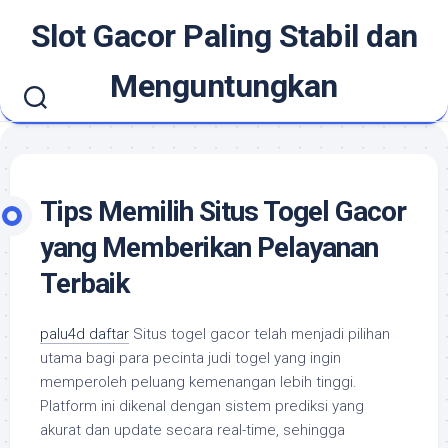
Skip
Slot Gacor Paling Stabil dan
to
content
Menguntungkan
Tips Memilih Situs Togel Gacor
yang Memberikan Pelayanan
Terbaik
palu4d daftar
Situs togel gacor telah menjadi pilihan
utama bagi para pecinta judi togel yang ingin
memperoleh peluang kemenangan lebih tinggi.
Platform ini dikenal dengan sistem prediksi yang
akurat dan update secara real-time, sehingga