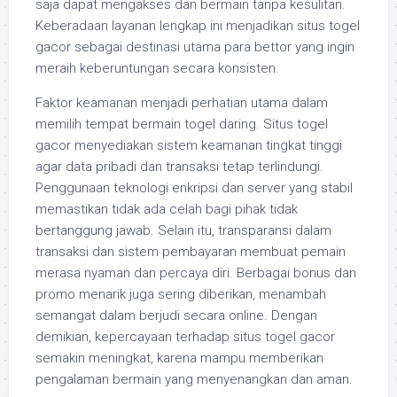
saja dapat mengakses dan bermain tanpa kesulitan.
Keberadaan layanan lengkap ini menjadikan situs togel
gacor sebagai destinasi utama para bettor yang ingin
meraih keberuntungan secara konsisten.
Faktor keamanan menjadi perhatian utama dalam
memilih tempat bermain togel daring. Situs togel
gacor menyediakan sistem keamanan tingkat tinggi
agar data pribadi dan transaksi tetap terlindungi.
Penggunaan teknologi enkripsi dan server yang stabil
memastikan tidak ada celah bagi pihak tidak
bertanggung jawab. Selain itu, transparansi dalam
transaksi dan sistem pembayaran membuat pemain
merasa nyaman dan percaya diri. Berbagai bonus dan
promo menarik juga sering diberikan, menambah
semangat dalam berjudi secara online. Dengan
demikian, kepercayaan terhadap situs togel gacor
semakin meningkat, karena mampu memberikan
pengalaman bermain yang menyenangkan dan aman.