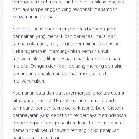
percaya diri saat melakukan taruhan. Fasilitas lengkap
dan layanan pelanggan yang responsif menambah
kenyamanan bermain.
Selain itu, situs gacor menyediakan berbagai jenis
permainan yang menarik dan bervariasi, mulai dari
taruhan olahraga, slot, hingga permainan live casino.
Keberagaman ini memungkinkan pemain untuk
menyesuaikan pilihan sesuai minat dan kemampuan
mereka. Dengan demikian, peluang menang semakin
besar dan pengalaman bermain menjadi lebih
menyenangkan.
Keamanan data dan transaksi menjadi prioritas utama
situs gacor, memastikan semua informasi pribadi
terlindungi dengan teknologi enkripsi terbaru. Sistem
pembayaran yang cepat dan terpercaya memudahkan
proses deposit dan penarikan dana. Hal ini membuat
pemain tidak perlu khawatir tentang risiko penipuan
saat bermain di situs ini.