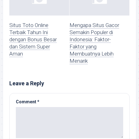
Situs Toto Online
Mengapa Situs Gacor
Terbaik Tahun Ini
Semakin Populer di
dengan Bonus Besar
Indonesia: Faktor-
dan Sistem Super
Faktor yang
Aman
Membuatnya Lebih
Menarik
Leave a Reply
Comment
*