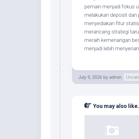
pemain menjadi fokus 
melakukan deposit dan p
menyediakan fitur stat
merancang strategi tar
meraih kemenangan bes
menjadi lebih menyenan
July 9, 2026
by
admin
Uncate
You may also like.