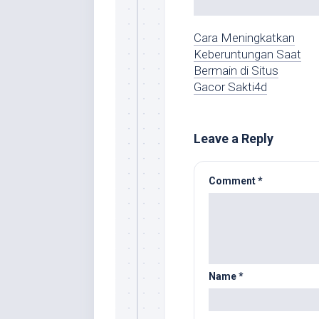
Cara Meningkatkan
Keberuntungan Saat
Bermain di Situs
Gacor Sakti4d
Leave a Reply
Comment
*
Name
*