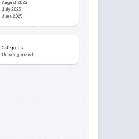
August 2025
July 2025
June 2025
Categories
Uncategorized