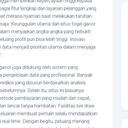
ingga memberikan kepercayaan tinggi kepada
agai fitur lengkap dan layanan pelanggan yang
apat merasa nyaman saat melakukan taruhan
saja. Keunggulan utama dari situs togel gacor
dalam menyajikan angka-angka yang terbukti
eluang profit pun bisa lebih tinggi. Inovasi
 data menjadi prioritas utama dalam menjaga
.
gacor juga didukung oleh sistem yang
rta pengelolaan data yang profesional. Banyak
ediksi yang disusun berdasarkan analisis
sebelumnya. Selain itu, situs ini biasanya
etode pembayaran yang mudah dan cepat,
lan lancar tanpa hambatan. Fasilitas live draw
 keluaran membuat pemain selalu mendapatkan
a real-time. Dengan begitu, peluang menang