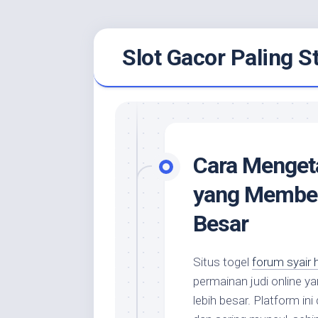
Skip
Slot Gacor Paling 
to
content
Cara Mengeta
yang Member
Besar
Situs togel
forum syair 
permainan judi online 
lebih besar. Platform i