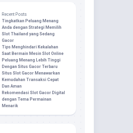
Recent Posts
Tingkatkan Peluang Menang
Anda dengan Strategi Memilih
Slot Thailand yang Sedang
Gacor
Tips Menghindari Kekalahan
Saat Bermain Mesin Slot Online
Peluang Menang Lebih Tinggi
Dengan Situs Gacor Terbaru
Situs Slot Gacor Menawarkan
Kemudahan Transaksi Cepat
Dan Aman
Rekomendasi Slot Gacor Digital
dengan Tema Permainan
Menarik