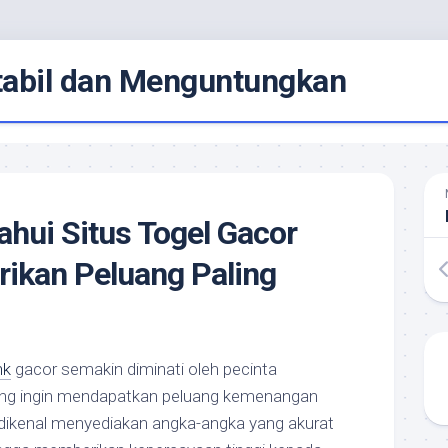
Stabil dan Menguntungkan
hui Situs Togel Gacor
ikan Peluang Paling
hk
gacor semakin diminati oleh pecinta
yang ingin mendapatkan peluang kemenangan
ni dikenal menyediakan angka-angka yang akurat