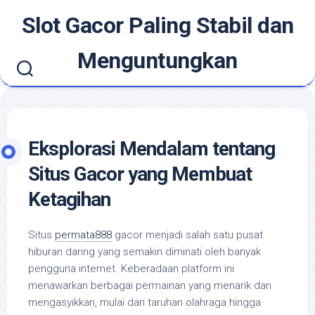
Skip
Slot Gacor Paling Stabil dan
to
content
Menguntungkan
Eksplorasi Mendalam tentang
Situs Gacor yang Membuat
Ketagihan
Situs
permata888
gacor menjadi salah satu pusat
hiburan daring yang semakin diminati oleh banyak
pengguna internet. Keberadaan platform ini
menawarkan berbagai permainan yang menarik dan
mengasyikkan, mulai dari taruhan olahraga hingga