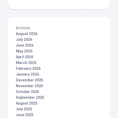
Archives
August 2026
July 2026
June 2026
May 2026
April 2026
March 2026
February 2026
January 2026
December 2025
November 2025
October 2025
September 2025
August 2025
July 2025
June 2025