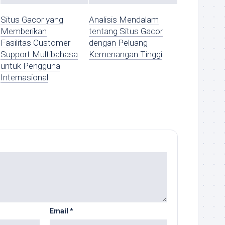
Situs Gacor yang
Analisis Mendalam
Memberikan
tentang Situs Gacor
Fasilitas Customer
dengan Peluang
Support Multibahasa
Kemenangan Tinggi
untuk Pengguna
Internasional
Email
*