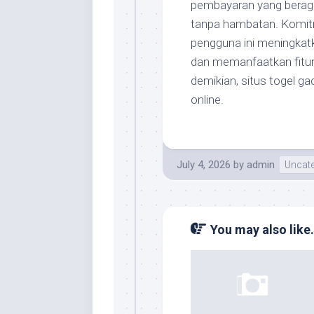
pembayaran yang berag
tanpa hambatan. Komi
pengguna ini meningkatk
dan memanfaatkan fitur-
demikian, situs togel ga
online.
July 4, 2026
by
admin
Uncate
You may also like.