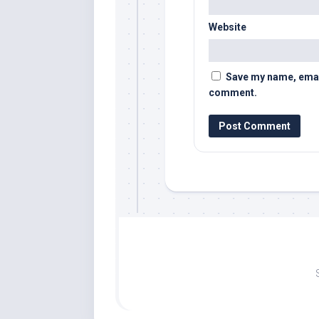
Website
Save my name, email,
comment.