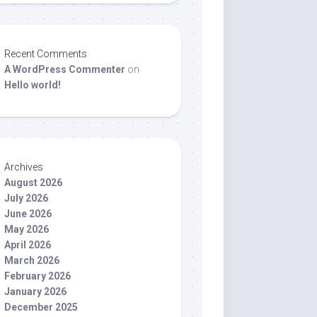
Recent Comments
A WordPress Commenter
on
Hello world!
Archives
August 2026
July 2026
June 2026
May 2026
April 2026
March 2026
February 2026
January 2026
December 2025