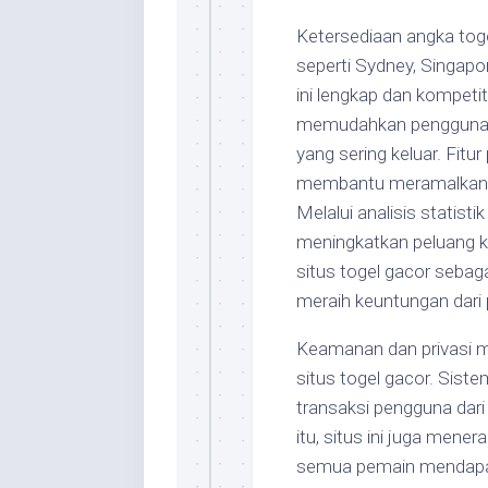
Ketersediaan angka toge
seperti Sydney, Singap
ini lengkap dan kompeti
memudahkan penggunany
yang sering keluar. Fitu
membantu meramalkan an
Melalui analisis statisti
meningkatkan peluang k
situs togel gacor sebag
meraih keuntungan dari 
Keamanan dan privasi me
situs togel gacor. Siste
transaksi pengguna dari
itu, situs ini juga mene
semua pemain mendapat