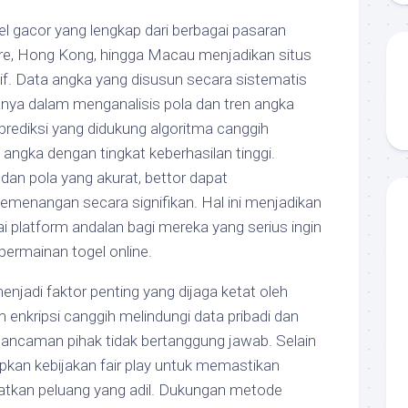
l gacor yang lengkap dari berbagai pasaran
ore, Hong Kong, hingga Macau menjadikan situs
tif. Data angka yang disusun secara sistematis
a dalam menganalisis pola dan tren angka
r prediksi yang didukung algoritma canggih
gka dengan tingkat keberhasilan tinggi.
k dan pola yang akurat, bettor dapat
emenangan secara signifikan. Hal ini menjadikan
ai platform andalan bagi mereka yang serius ingin
permainan togel online.
njadi faktor penting yang dijaga ketat oleh
m enkripsi canggih melindungi data pribadi dan
 ancaman pihak tidak bertanggung jawab. Selain
rapkan kebijakan fair play untuk memastikan
kan peluang yang adil. Dukungan metode