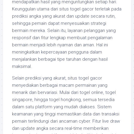
mendapatkan hasil yang menguntungkan setiap hari.
Keunggulan utama dari situs togel gacor terletak pada
prediksi angka yang akurat dan update secara rutin,
sehingga pemain dapat menyesuaikan strategi
bermain mereka. Selain itu, layanan pelanggan yang
responsif dan fitur lengkap membuat pengalaman
bermain menjadi lebih nyaman dan aman. Hal ini
meningkatkan kepercayaan pengguna dalam
menjalankan berbagai tipe taruhan dengan hasil
maksimal.
Selain prediksi yang akurat, situs togel gacor
menyediakan berbagai macam permainan yang
menarik dan bervariasi. Mulai dari togel online, togel
singapore, hingga togel hongkong, semua tersedia
dalam satu platform yang mudah diakses. Sistem
keamanan yang tinggi memastikan data dan transaksi
pemain terlindungi dari ancaman cyber. Fitur live draw
dan update angka secara real-time memberikan