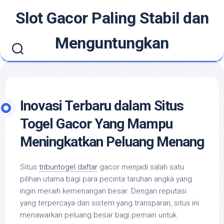
Skip
Slot Gacor Paling Stabil dan
to
content
Menguntungkan
Inovasi Terbaru dalam Situs
Togel Gacor Yang Mampu
Meningkatkan Peluang Menang
Situs
tribuntogel daftar
gacor menjadi salah satu
pilihan utama bagi para pecinta taruhan angka yang
ingin meraih kemenangan besar. Dengan reputasi
yang terpercaya dan sistem yang transparan, situs ini
menawarkan peluang besar bagi pemain untuk