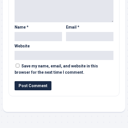
Name
*
Email
*
Website
Save my name, email, and website in this
browser for the next time I comment.