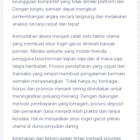
keunggulan kompetitif yang tidak dimiliki platform lain.
Dengan begitu, pemain dapat mengikuti
perkembangan angka secara langsung dan melakukan
analisis secara cepat dan tepat.
Kemudahan akses menjadi salah satu faktor utama
yang membuat situs togel gacor diminati banyak
pemain. Melalui website yang mobile-friendly,
pengguna bisa bermain kapan saja dan di mana saja
tanpa hambatan. Proses pendaftaran yang cepat dan
transaksi yang simpel membuat pengalaman bermain
semakin menyenangkan. Tidak hanya itu, berbagai
bonus dan promosi menarik sering disediakan untuk
meningkatkan peluang menang. Dengan dukungan
metode pembayaran yang beragam, proses deposit
dan penarikan dana menjadi lebih praktis dan tanpa
kendala. Hal ini menjadikan situs togel gacor pilihan
utama di dunia perjudian daring.
Keamanan dan kepercayaan tetap menjadi prioritas