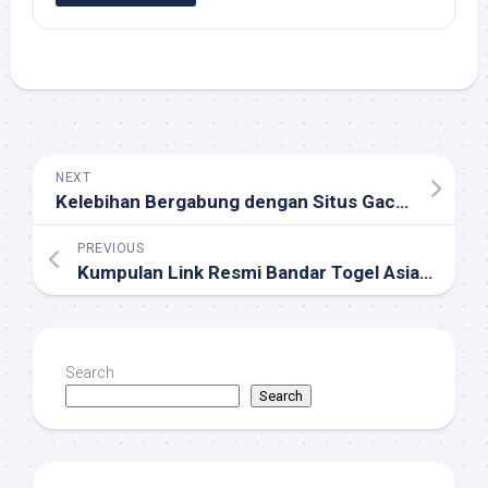
NEXT
Kelebihan Bergabung dengan Situs Gacor yang Memberikan Bonus Melimpah
PREVIOUS
Kumpulan Link Resmi Bandar Togel Asia Anti Gagal Login
Search
Search