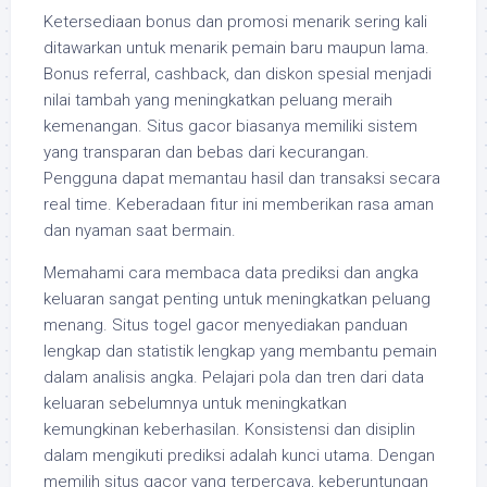
Ketersediaan bonus dan promosi menarik sering kali
ditawarkan untuk menarik pemain baru maupun lama.
Bonus referral, cashback, dan diskon spesial menjadi
nilai tambah yang meningkatkan peluang meraih
kemenangan. Situs gacor biasanya memiliki sistem
yang transparan dan bebas dari kecurangan.
Pengguna dapat memantau hasil dan transaksi secara
real time. Keberadaan fitur ini memberikan rasa aman
dan nyaman saat bermain.
Memahami cara membaca data prediksi dan angka
keluaran sangat penting untuk meningkatkan peluang
menang. Situs togel gacor menyediakan panduan
lengkap dan statistik lengkap yang membantu pemain
dalam analisis angka. Pelajari pola dan tren dari data
keluaran sebelumnya untuk meningkatkan
kemungkinan keberhasilan. Konsistensi dan disiplin
dalam mengikuti prediksi adalah kunci utama. Dengan
memilih situs gacor yang terpercaya, keberuntungan