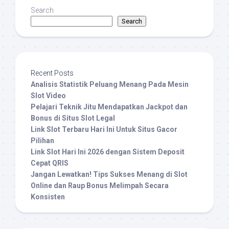
Search
Search
Recent Posts
Analisis Statistik Peluang Menang Pada Mesin
Slot Video
Pelajari Teknik Jitu Mendapatkan Jackpot dan
Bonus di Situs Slot Legal
Link Slot Terbaru Hari Ini Untuk Situs Gacor
Pilihan
Link Slot Hari Ini 2026 dengan Sistem Deposit
Cepat QRIS
Jangan Lewatkan! Tips Sukses Menang di Slot
Online dan Raup Bonus Melimpah Secara
Konsisten