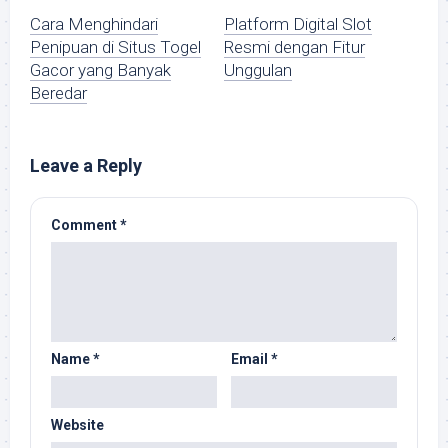
Cara Menghindari
Platform Digital Slot
Penipuan di Situs Togel
Resmi dengan Fitur
Gacor yang Banyak
Unggulan
Beredar
Leave a Reply
Comment
*
Name
*
Email
*
Website