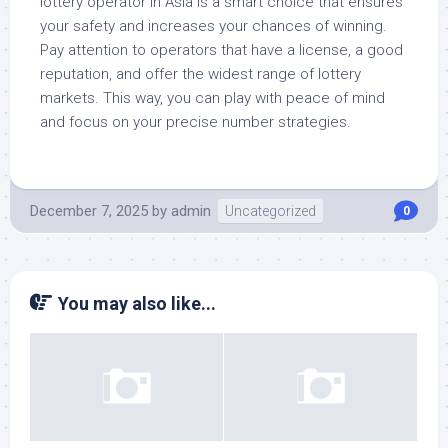
lottery operator in Asia is a smart choice that ensures
your safety and increases your chances of winning.
Pay attention to operators that have a license, a good
reputation, and offer the widest range of lottery
markets. This way, you can play with peace of mind
and focus on your precise number strategies.
December 7, 2025
by
admin
Uncategorized
0
You may also like...