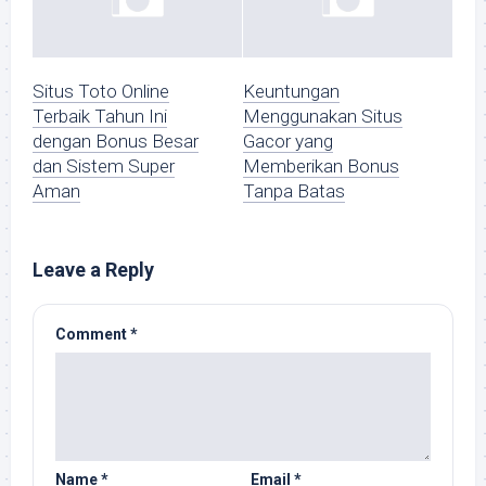
Situs Toto Online
Keuntungan
Terbaik Tahun Ini
Menggunakan Situs
dengan Bonus Besar
Gacor yang
dan Sistem Super
Memberikan Bonus
Aman
Tanpa Batas
Leave a Reply
Comment
*
Name
*
Email
*