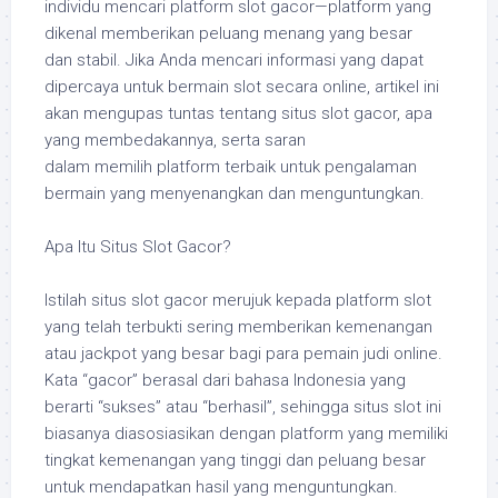
individu mencari platform slot gacor—platform yang
dikenal memberikan peluang menang yang besar
dan stabil. Jika Anda mencari informasi yang dapat
dipercaya untuk bermain slot secara online, artikel ini
akan mengupas tuntas tentang situs slot gacor, apa
yang membedakannya, serta saran
dalam memilih platform terbaik untuk pengalaman
bermain yang menyenangkan dan menguntungkan.
Apa Itu Situs Slot Gacor?
Istilah situs slot gacor merujuk kepada platform slot
yang telah terbukti sering memberikan kemenangan
atau jackpot yang besar bagi para pemain judi online.
Kata “gacor” berasal dari bahasa Indonesia yang
berarti “sukses” atau “berhasil”, sehingga situs slot ini
biasanya diasosiasikan dengan platform yang memiliki
tingkat kemenangan yang tinggi dan peluang besar
untuk mendapatkan hasil yang menguntungkan.