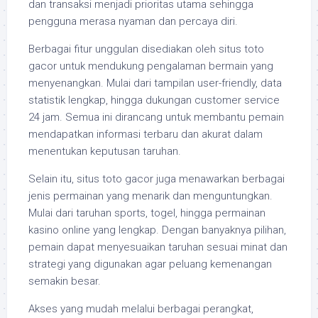
dan transaksi menjadi prioritas utama sehingga
pengguna merasa nyaman dan percaya diri.
Berbagai fitur unggulan disediakan oleh situs toto
gacor untuk mendukung pengalaman bermain yang
menyenangkan. Mulai dari tampilan user-friendly, data
statistik lengkap, hingga dukungan customer service
24 jam. Semua ini dirancang untuk membantu pemain
mendapatkan informasi terbaru dan akurat dalam
menentukan keputusan taruhan.
Selain itu, situs toto gacor juga menawarkan berbagai
jenis permainan yang menarik dan menguntungkan.
Mulai dari taruhan sports, togel, hingga permainan
kasino online yang lengkap. Dengan banyaknya pilihan,
pemain dapat menyesuaikan taruhan sesuai minat dan
strategi yang digunakan agar peluang kemenangan
semakin besar.
Akses yang mudah melalui berbagai perangkat,