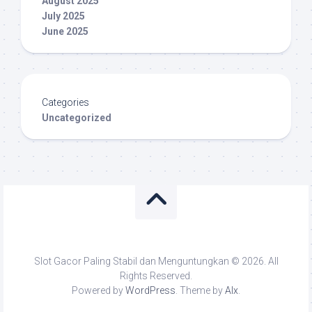
August 2025
July 2025
June 2025
Categories
Uncategorized
Slot Gacor Paling Stabil dan Menguntungkan © 2026. All
Rights Reserved.
Powered by
WordPress
. Theme by
Alx
.