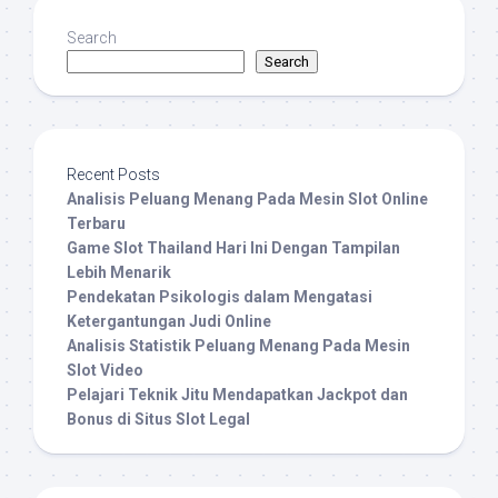
Search
Search
Recent Posts
Analisis Peluang Menang Pada Mesin Slot Online
Terbaru
Game Slot Thailand Hari Ini Dengan Tampilan
Lebih Menarik
Pendekatan Psikologis dalam Mengatasi
Ketergantungan Judi Online
Analisis Statistik Peluang Menang Pada Mesin
Slot Video
Pelajari Teknik Jitu Mendapatkan Jackpot dan
Bonus di Situs Slot Legal