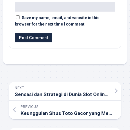
Save my name, email, and website in this
browser for the next time I comment.
NEXT
Sensasi dan Strategi di Dunia Slot Online yang Wajib Dicoba
PREVIOUS
Keunggulan Situs Toto Gacor yang Membuat Pengguna Ketagihan dan Selalu Kembali