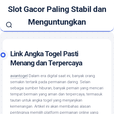
Skip
Slot Gacor Paling Stabil dan
to
content
Menguntungkan
Link Angka Togel Pasti
Menang dan Terpercaya
aviantogel
Dalam era digital saat ini, banyak orang
semakin tertarik pada permainan daring. Selain
sebagai sumber hiburan, banyak pemain yang mencari
tempat bermain yang aman dan terpercaya, termasuk
tautan untuk angka togel yang menjanjikan
kemenangan. Artikel ini akan membahas alasan
pentingnya memilih platform permainan online yang