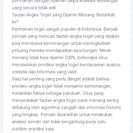
permainan dengan nyaman tanpa khawatir kehilangan
uang secara tidak adil.
Tautan Angka Togel yang Dijamin Menang: Benarkah
Ini?
Permainan togel sangat populer di Indonesia. Banyak
pemain yang mencari tautan angka togel yang diyakini
bisa membawa kemenangan untuk meningkatkan
peluang mereka mendapatkan keuntungan. Meski
menang tidak bisa dijamin 100%, beberapa situs
menawarkan prediksi angka togel berdasarkan analisis
statistik dan informasi yang valid.
Satu hal penting yang perlu diingat adalah bahwa
prediksi angka togel tidak menjamin kemenangan,
melainkan hanya sebagai panduan. Situs yang
menyediakan tautan angka togel pasti menang sering
didukung oleh algoritma canggih dan informasi historis
yang lengkap. Pemain disarankan untuk melakukan
analisis sendiri dan tidak bergantung pada satu
sumber prediksi saja.