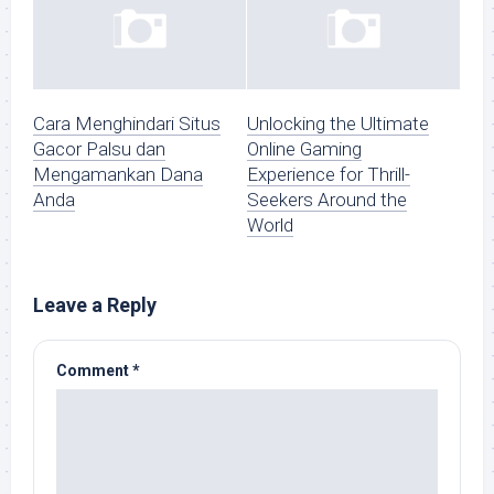
Cara Menghindari Situs
Unlocking the Ultimate
Gacor Palsu dan
Online Gaming
Mengamankan Dana
Experience for Thrill-
Anda
Seekers Around the
World
Leave a Reply
Comment
*