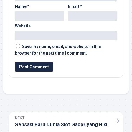
Name
*
Email
*
Website
Save my name, email, and website in this
browser for the next time I comment.
NEXT
Sensasi Baru Dunia Slot Gacor yang Bikin Betah Main Berjam-jam