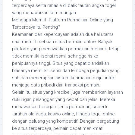
terpercaya serta rahasia di balik tautan angka togel
yang menawarkan kemenangan.
Mengapa Memilih Platform Permainan Online yang
Terpercaya itu Penting?
Keamanan dan kepercayaan adalah dua hal utama
saat memilih sebuah situs bermain online. Banyak
platform yang menawarkan permainan menarik, tetapi
tidak memiliki lisensi resmi, sehingga risiko
penipuannya tinggi. Situs yang dapat diandalkan
biasanya memiliki lisensi dari lembaga perjudian yang
sah dan menerapkan sistem keamanan maju untuk
menjaga data pribadi dan transaksi pemain.
Selain itu, situs yang kredibel juga memberikan layanan
dukungan pelanggan yang cepat dan jelas. Mereka
menawarkan beragam jenis permainan, seperti
taruhan olahraga, kasino online, hingga togel online
dengan peluang yang kompetitif. Dengan bergabung
ke situs terpercaya, pemain dapat menikmati