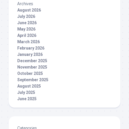
Archives
August 2026
July 2026
June 2026
May 2026
April 2026
March 2026
February 2026
January 2026
December 2025
November 2025
October 2025
September 2025
August 2025
July 2025
June 2025
Categories