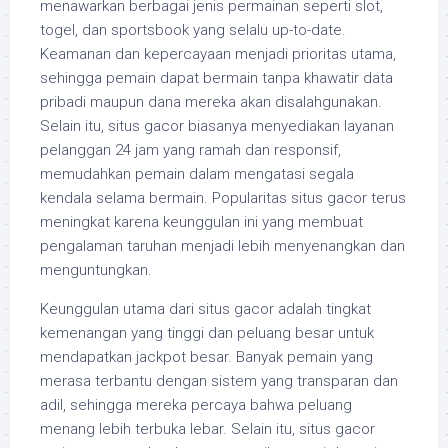
menawarkan berbagai jenis permainan seperti slot,
togel, dan sportsbook yang selalu up-to-date.
Keamanan dan kepercayaan menjadi prioritas utama,
sehingga pemain dapat bermain tanpa khawatir data
pribadi maupun dana mereka akan disalahgunakan.
Selain itu, situs gacor biasanya menyediakan layanan
pelanggan 24 jam yang ramah dan responsif,
memudahkan pemain dalam mengatasi segala
kendala selama bermain. Popularitas situs gacor terus
meningkat karena keunggulan ini yang membuat
pengalaman taruhan menjadi lebih menyenangkan dan
menguntungkan.
Keunggulan utama dari situs gacor adalah tingkat
kemenangan yang tinggi dan peluang besar untuk
mendapatkan jackpot besar. Banyak pemain yang
merasa terbantu dengan sistem yang transparan dan
adil, sehingga mereka percaya bahwa peluang
menang lebih terbuka lebar. Selain itu, situs gacor