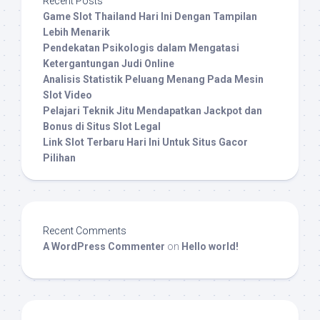
Recent Posts
Game Slot Thailand Hari Ini Dengan Tampilan
Lebih Menarik
Pendekatan Psikologis dalam Mengatasi
Ketergantungan Judi Online
Analisis Statistik Peluang Menang Pada Mesin
Slot Video
Pelajari Teknik Jitu Mendapatkan Jackpot dan
Bonus di Situs Slot Legal
Link Slot Terbaru Hari Ini Untuk Situs Gacor
Pilihan
Recent Comments
A WordPress Commenter
on
Hello world!