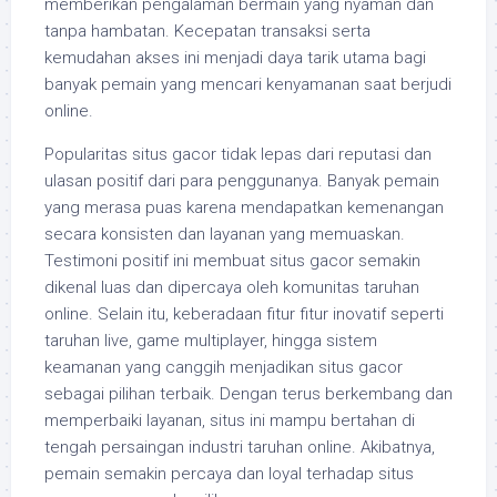
memberikan pengalaman bermain yang nyaman dan
tanpa hambatan. Kecepatan transaksi serta
kemudahan akses ini menjadi daya tarik utama bagi
banyak pemain yang mencari kenyamanan saat berjudi
online.
Popularitas situs gacor tidak lepas dari reputasi dan
ulasan positif dari para penggunanya. Banyak pemain
yang merasa puas karena mendapatkan kemenangan
secara konsisten dan layanan yang memuaskan.
Testimoni positif ini membuat situs gacor semakin
dikenal luas dan dipercaya oleh komunitas taruhan
online. Selain itu, keberadaan fitur fitur inovatif seperti
taruhan live, game multiplayer, hingga sistem
keamanan yang canggih menjadikan situs gacor
sebagai pilihan terbaik. Dengan terus berkembang dan
memperbaiki layanan, situs ini mampu bertahan di
tengah persaingan industri taruhan online. Akibatnya,
pemain semakin percaya dan loyal terhadap situs