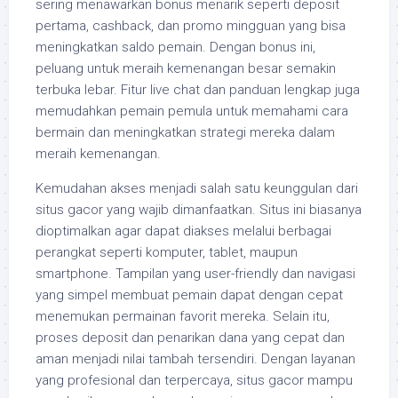
sering menawarkan bonus menarik seperti deposit
pertama, cashback, dan promo mingguan yang bisa
meningkatkan saldo pemain. Dengan bonus ini,
peluang untuk meraih kemenangan besar semakin
terbuka lebar. Fitur live chat dan panduan lengkap juga
memudahkan pemain pemula untuk memahami cara
bermain dan meningkatkan strategi mereka dalam
meraih kemenangan.
Kemudahan akses menjadi salah satu keunggulan dari
situs gacor yang wajib dimanfaatkan. Situs ini biasanya
dioptimalkan agar dapat diakses melalui berbagai
perangkat seperti komputer, tablet, maupun
smartphone. Tampilan yang user-friendly dan navigasi
yang simpel membuat pemain dapat dengan cepat
menemukan permainan favorit mereka. Selain itu,
proses deposit dan penarikan dana yang cepat dan
aman menjadi nilai tambah tersendiri. Dengan layanan
yang profesional dan terpercaya, situs gacor mampu