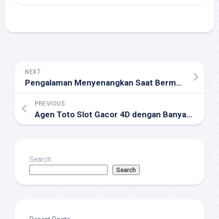
NEXT
Pengalaman Menyenangkan Saat Bermain di Situs Slot Gacor dengan Interface Modern
PREVIOUS
Agen Toto Slot Gacor 4D dengan Banyak Kesempatan Menang
Search
Search