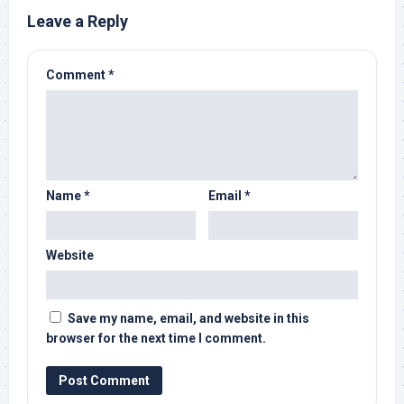
Leave a Reply
Comment
*
Name
*
Email
*
Website
Save my name, email, and website in this
browser for the next time I comment.