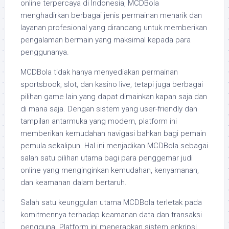
online terpercaya di Indonesia, MCDBola
menghadirkan berbagai jenis permainan menarik dan
layanan profesional yang dirancang untuk memberikan
pengalaman bermain yang maksimal kepada para
penggunanya.
MCDBola tidak hanya menyediakan permainan
sportsbook, slot, dan kasino live, tetapi juga berbagai
pilihan game lain yang dapat dimainkan kapan saja dan
di mana saja. Dengan sistem yang user-friendly dan
tampilan antarmuka yang modern, platform ini
memberikan kemudahan navigasi bahkan bagi pemain
pemula sekalipun. Hal ini menjadikan MCDBola sebagai
salah satu pilihan utama bagi para penggemar judi
online yang menginginkan kemudahan, kenyamanan,
dan keamanan dalam bertaruh.
Salah satu keunggulan utama MCDBola terletak pada
komitmennya terhadap keamanan data dan transaksi
pengguna. Platform ini menerapkan sistem enkripsi