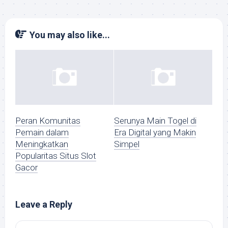
You may also like...
Peran Komunitas
Serunya Main Togel di
Pemain dalam
Era Digital yang Makin
Meningkatkan
Simpel
Popularitas Situs Slot
Gacor
Leave a Reply