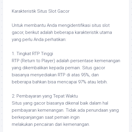
Karakteristik Situs Slot Gacor
Untuk membantu Anda mengidentifikasi situs slot
gacor, berikut adalah beberapa karakteristik utama
yang perlu Anda perhatikan:
1. Tingkat RTP Tinggi
RTP (Return to Player) adalah persentase kemenangan
yang dikembalikan kepada pemain. Situs gacor
biasanya menyediakan RTP di atas 95%, dan
beberapa bahkan bisa mencapai 97% atau lebih.
2. Pembayaran yang Tepat Waktu
Situs yang gacor biasanya dikenal baik dalam hal
pembayaran kemenangan. Tidak ada penundaan yang
berkepanjangan saat pemain ingin
melakukan pencairan dari kemenangan.