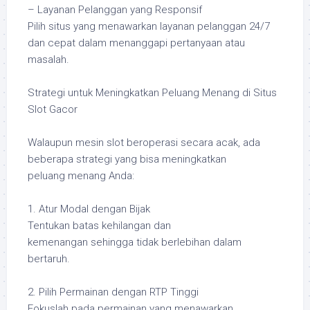
– Layanan Pelanggan yang Responsif
Pilih situs yang menawarkan layanan pelanggan 24/7
dan cepat dalam menanggapi pertanyaan atau
masalah.
Strategi untuk Meningkatkan Peluang Menang di Situs
Slot Gacor
Walaupun mesin slot beroperasi secara acak, ada
beberapa strategi yang bisa meningkatkan
peluang menang Anda:
1. Atur Modal dengan Bijak
Tentukan batas kehilangan dan
kemenangan sehingga tidak berlebihan dalam
bertaruh.
2. Pilih Permainan dengan RTP Tinggi
Fokuslah pada permainan yang menawarkan