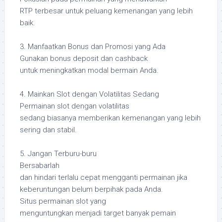
RTP terbesar untuk peluang kemenangan yang lebih
baik.
3. Manfaatkan Bonus dan Promosi yang Ada
Gunakan bonus deposit dan cashback
untuk meningkatkan modal bermain Anda.
4. Mainkan Slot dengan Volatilitas Sedang
Permainan slot dengan volatilitas
sedang biasanya memberikan kemenangan yang lebih
sering dan stabil.
5. Jangan Terburu-buru
Bersabarlah
dan hindari terlalu cepat mengganti permainan jika
keberuntungan belum berpihak pada Anda.
Situs permainan slot yang
menguntungkan menjadi target banyak pemain