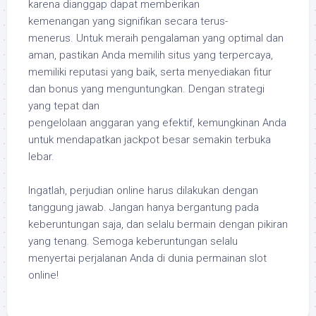
karena dianggap dapat memberikan
kemenangan yang signifikan secara terus-
menerus. Untuk meraih pengalaman yang optimal dan
aman, pastikan Anda memilih situs yang terpercaya,
memiliki reputasi yang baik, serta menyediakan fitur
dan bonus yang menguntungkan. Dengan strategi
yang tepat dan
pengelolaan anggaran yang efektif, kemungkinan Anda
untuk mendapatkan jackpot besar semakin terbuka
lebar.
Ingatlah, perjudian online harus dilakukan dengan
tanggung jawab. Jangan hanya bergantung pada
keberuntungan saja, dan selalu bermain dengan pikiran
yang tenang. Semoga keberuntungan selalu
menyertai perjalanan Anda di dunia permainan slot
online!