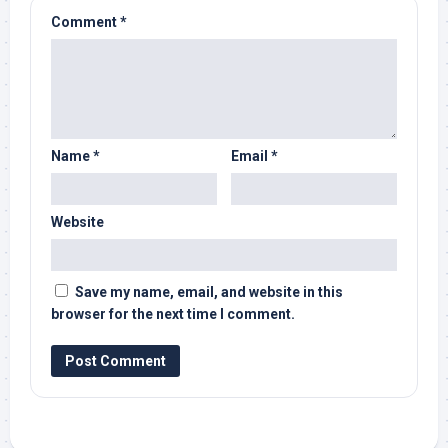
Comment
*
Name
*
Email
*
Website
Save my name, email, and website in this
browser for the next time I comment.