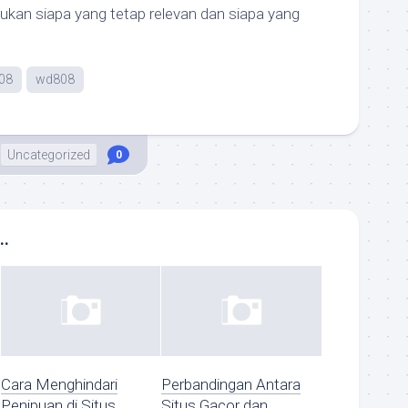
kan siapa yang tetap relevan dan siapa yang
08
wd808
Uncategorized
0
..
Cara Menghindari
Perbandingan Antara
Penipuan di Situs
Situs Gacor dan