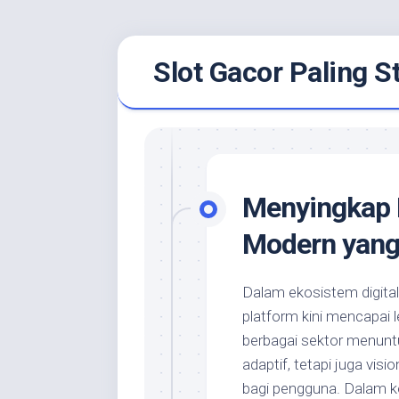
Skip
Slot Gacor Paling 
to
content
Menyingkap D
Modern yang
Dalam ekosistem digital
platform kini mencapai 
berbagai sektor menuntu
adaptif, tetapi juga vi
bagi pengguna. Dalam ko