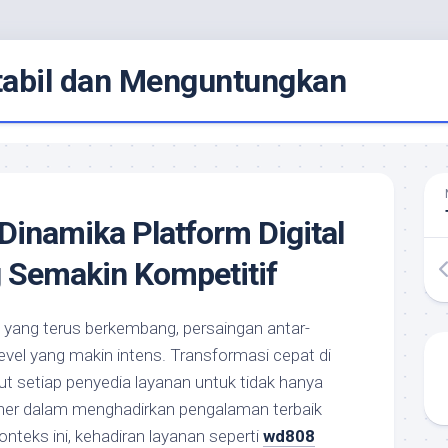
Stabil dan Menguntungkan
inamika Platform Digital
 Semakin Kompetitif
 yang terus berkembang, persaingan antar-
level yang makin intens. Transformasi cepat di
t setiap penyedia layanan untuk tidak hanya
sioner dalam menghadirkan pengalaman terbaik
nteks ini, kehadiran layanan seperti
wd808