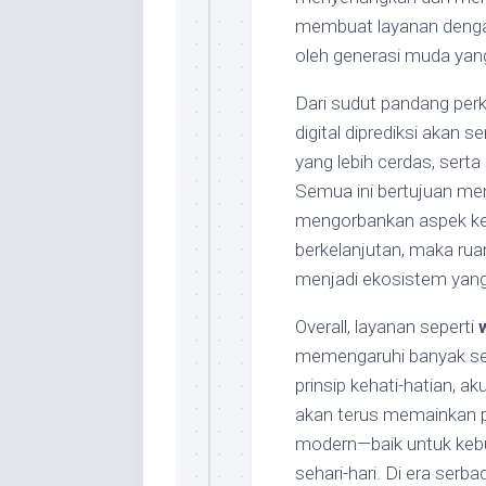
membuat layanan dengan
oleh generasi muda yang 
Dari sudut pandang per
digital diprediksi akan
yang lebih cerdas, serta
Semua ini bertujuan m
mengorbankan aspek kea
berkelanjutan, maka rua
menjadi ekosistem yang j
Overall, layanan seperti
memengaruhi banyak se
prinsip kehati-hatian, ak
akan terus memainkan p
modern—baik untuk kebut
sehari-hari. Di era serba