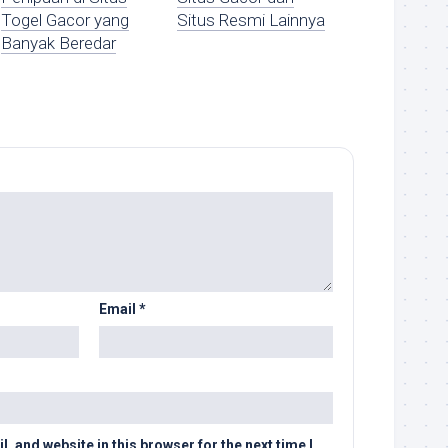
Togel Gacor yang
Situs Resmi Lainnya
Banyak Beredar
Email
*
 and website in this browser for the next time I