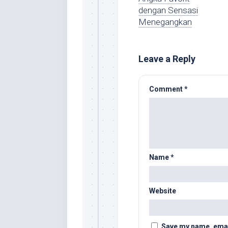
dengan Sensasi
Menegangkan
Leave a Reply
Comment
*
Name
*
Website
Save my name, email,