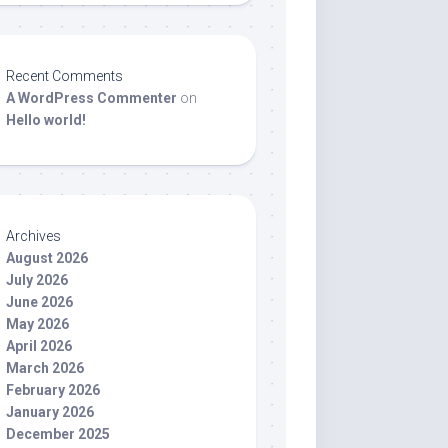
Recent Comments
A WordPress Commenter
on
Hello world!
Archives
August 2026
July 2026
June 2026
May 2026
April 2026
March 2026
February 2026
January 2026
December 2025