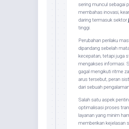
sering muncul sebagai p
membahas inovasi, keama
daring termasuk sektor
tinggi.
Perubahan perilaku masya
dipandang sebelah mata.
kecepatan, tetapi juga s
mengakses informasi. Se
gagal mengikuti ritme za
arus tersebut, peran si
dari sebuah pengalaman d
Salah satu aspek penti
optimalisasi proses tran
layanan yang minim ham
memberikan kejelasan sec