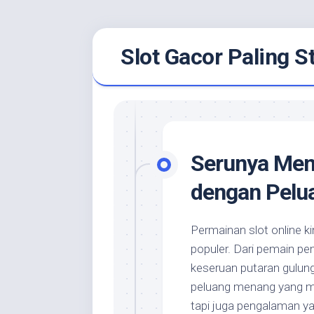
Skip
Slot Gacor Paling 
to
content
Serunya Menj
dengan Pelu
Permainan slot online kin
populer. Dari pemain pe
keseruan putaran gulun
peluang menang yang me
tapi juga pengalaman y