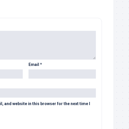
Email
*
 and website in this browser for the next time I