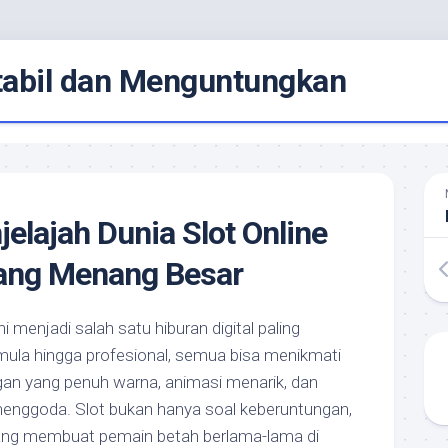
Stabil dan Menguntungkan
elajah Dunia Slot Online
ang Menang Besar
i menjadi salah satu hiburan digital paling
mula hingga profesional, semua bisa menikmati
gan yang penuh warna, animasi menarik, dan
nggoda. Slot bukan hanya soal keberuntungan,
ang membuat pemain betah berlama-lama di