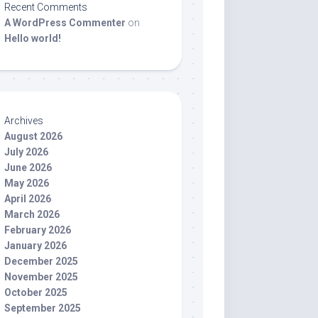
Recent Comments
A WordPress Commenter
on
Hello world!
Archives
August 2026
July 2026
June 2026
May 2026
April 2026
March 2026
February 2026
January 2026
December 2025
November 2025
October 2025
September 2025