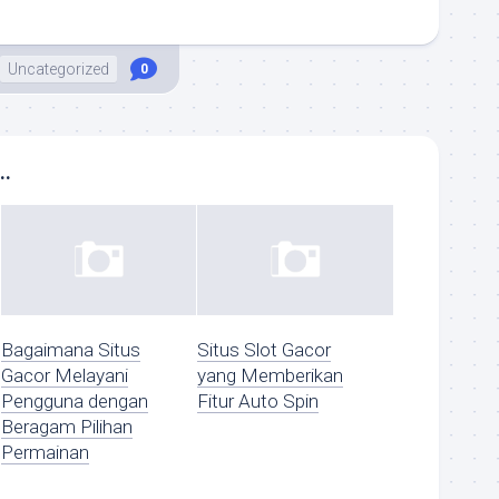
Uncategorized
0
..
Bagaimana Situs
Situs Slot Gacor
Gacor Melayani
yang Memberikan
Pengguna dengan
Fitur Auto Spin
Beragam Pilihan
Permainan