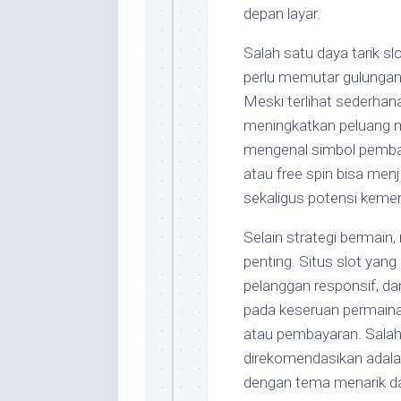
depan layar.
Salah satu daya tarik 
perlu memutar gulunga
Meski terlihat sederhan
meningkatkan peluang m
mengenal simbol pembay
atau free spin bisa me
sekaligus potensi keme
Selain strategi bermain
penting. Situs slot yan
pelanggan responsif, da
pada keseruan permaina
atau pembayaran. Salah
direkomendasikan adal
dengan tema menarik da