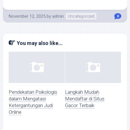
November 12, 2025
by
admin
Uncategorized
0
You may also like...
Pendekatan Psikologis
Langkah Mudah
dalam Mengatasi
Mendaftar di Situs
Ketergantungan Judi
Gacor Terbaik
Online