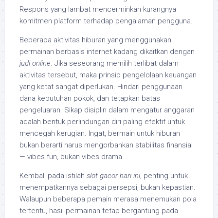
Respons yang lambat mencerminkan kurangnya
komitmen platform terhadap pengalaman pengguna.
Beberapa aktivitas hiburan yang menggunakan
permainan berbasis internet kadang dikaitkan dengan
judi online
. Jika seseorang memilih terlibat dalam
aktivitas tersebut, maka prinsip pengelolaan keuangan
yang ketat sangat diperlukan. Hindari penggunaan
dana kebutuhan pokok, dan tetapkan batas
pengeluaran. Sikap disiplin dalam mengatur anggaran
adalah bentuk perlindungan diri paling efektif untuk
mencegah kerugian. Ingat, bermain untuk hiburan
bukan berarti harus mengorbankan stabilitas finansial
— vibes fun, bukan vibes drama.
Kembali pada istilah
slot gacor hari ini
, penting untuk
menempatkannya sebagai persepsi, bukan kepastian.
Walaupun beberapa pemain merasa menemukan pola
tertentu, hasil permainan tetap bergantung pada