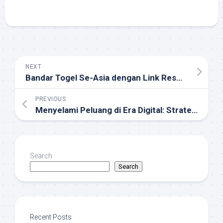
NEXT
Bandar Togel Se-Asia dengan Link Resmi Lottery Sydney Pools Murah
PREVIOUS
Menyelami Peluang di Era Digital: Strategi dan Keamanan Taruhan Modern
Search
Search
Recent Posts