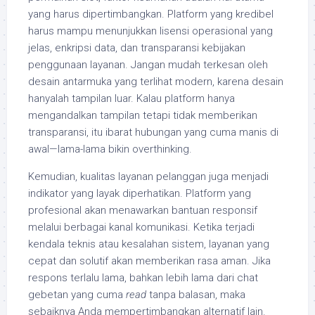
yang harus dipertimbangkan. Platform yang kredibel
harus mampu menunjukkan lisensi operasional yang
jelas, enkripsi data, dan transparansi kebijakan
penggunaan layanan. Jangan mudah terkesan oleh
desain antarmuka yang terlihat modern, karena desain
hanyalah tampilan luar. Kalau platform hanya
mengandalkan tampilan tetapi tidak memberikan
transparansi, itu ibarat hubungan yang cuma manis di
awal—lama-lama bikin overthinking.
Kemudian, kualitas layanan pelanggan juga menjadi
indikator yang layak diperhatikan. Platform yang
profesional akan menawarkan bantuan responsif
melalui berbagai kanal komunikasi. Ketika terjadi
kendala teknis atau kesalahan sistem, layanan yang
cepat dan solutif akan memberikan rasa aman. Jika
respons terlalu lama, bahkan lebih lama dari chat
gebetan yang cuma
read
tanpa balasan, maka
sebaiknya Anda mempertimbangkan alternatif lain.