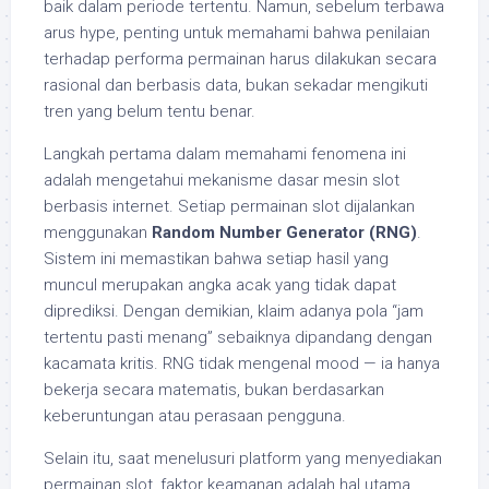
baik dalam periode tertentu. Namun, sebelum terbawa
arus hype, penting untuk memahami bahwa penilaian
terhadap performa permainan harus dilakukan secara
rasional dan berbasis data, bukan sekadar mengikuti
tren yang belum tentu benar.
Langkah pertama dalam memahami fenomena ini
adalah mengetahui mekanisme dasar mesin slot
berbasis internet. Setiap permainan slot dijalankan
menggunakan
Random Number Generator (RNG)
.
Sistem ini memastikan bahwa setiap hasil yang
muncul merupakan angka acak yang tidak dapat
diprediksi. Dengan demikian, klaim adanya pola “jam
tertentu pasti menang” sebaiknya dipandang dengan
kacamata kritis. RNG tidak mengenal mood — ia hanya
bekerja secara matematis, bukan berdasarkan
keberuntungan atau perasaan pengguna.
Selain itu, saat menelusuri platform yang menyediakan
permainan slot, faktor keamanan adalah hal utama