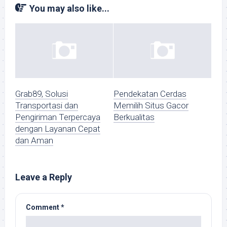
You may also like...
Grab89, Solusi
Pendekatan Cerdas
Transportasi dan
Memilih Situs Gacor
Pengiriman Terpercaya
Berkualitas
dengan Layanan Cepat
dan Aman
Leave a Reply
Comment
*