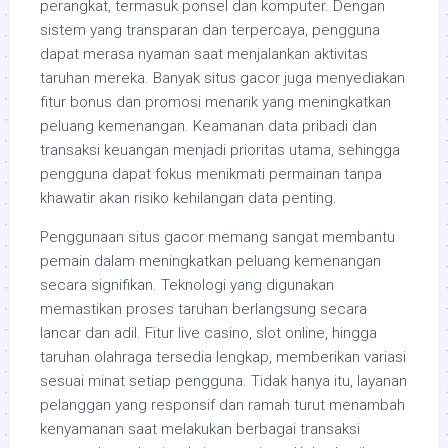
perangkat, termasuk ponsel dan komputer. Dengan
sistem yang transparan dan terpercaya, pengguna
dapat merasa nyaman saat menjalankan aktivitas
taruhan mereka. Banyak situs gacor juga menyediakan
fitur bonus dan promosi menarik yang meningkatkan
peluang kemenangan. Keamanan data pribadi dan
transaksi keuangan menjadi prioritas utama, sehingga
pengguna dapat fokus menikmati permainan tanpa
khawatir akan risiko kehilangan data penting.
Penggunaan situs gacor memang sangat membantu
pemain dalam meningkatkan peluang kemenangan
secara signifikan. Teknologi yang digunakan
memastikan proses taruhan berlangsung secara
lancar dan adil. Fitur live casino, slot online, hingga
taruhan olahraga tersedia lengkap, memberikan variasi
sesuai minat setiap pengguna. Tidak hanya itu, layanan
pelanggan yang responsif dan ramah turut menambah
kenyamanan saat melakukan berbagai transaksi