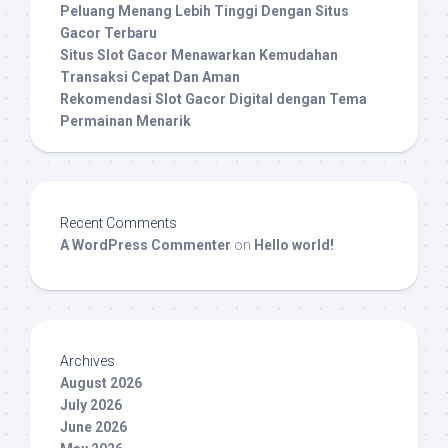
Peluang Menang Lebih Tinggi Dengan Situs
Gacor Terbaru
Situs Slot Gacor Menawarkan Kemudahan
Transaksi Cepat Dan Aman
Rekomendasi Slot Gacor Digital dengan Tema
Permainan Menarik
Recent Comments
A WordPress Commenter
on
Hello world!
Archives
August 2026
July 2026
June 2026