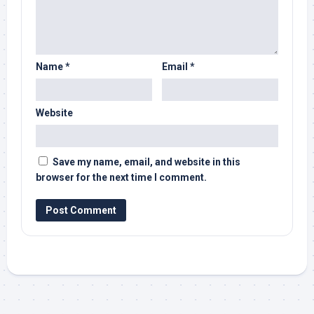
Name
*
Email
*
Website
Save my name, email, and website in this
browser for the next time I comment.