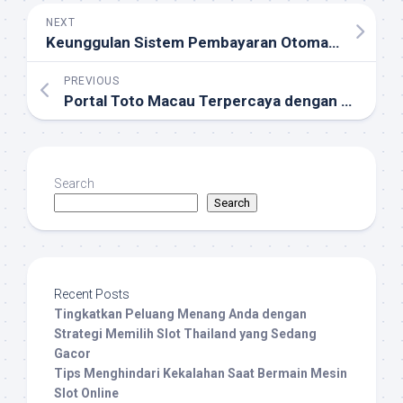
NEXT
Keunggulan Sistem Pembayaran Otomatis yang Mempercepat Transaksi
PREVIOUS
Portal Toto Macau Terpercaya dengan Result Valid Setiap Saat
Search
Search
Recent Posts
Tingkatkan Peluang Menang Anda dengan
Strategi Memilih Slot Thailand yang Sedang
Gacor
Tips Menghindari Kekalahan Saat Bermain Mesin
Slot Online