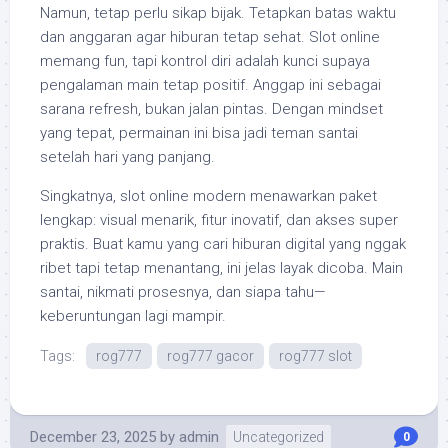
Namun, tetap perlu sikap bijak. Tetapkan batas waktu
dan anggaran agar hiburan tetap sehat. Slot online
memang fun, tapi kontrol diri adalah kunci supaya
pengalaman main tetap positif. Anggap ini sebagai
sarana refresh, bukan jalan pintas. Dengan mindset
yang tepat, permainan ini bisa jadi teman santai
setelah hari yang panjang.
Singkatnya, slot online modern menawarkan paket
lengkap: visual menarik, fitur inovatif, dan akses super
praktis. Buat kamu yang cari hiburan digital yang nggak
ribet tapi tetap menantang, ini jelas layak dicoba. Main
santai, nikmati prosesnya, dan siapa tahu—
keberuntungan lagi mampir.
Tags:
rog777
rog777 gacor
rog777 slot
December 23, 2025
by
admin
Uncategorized
0