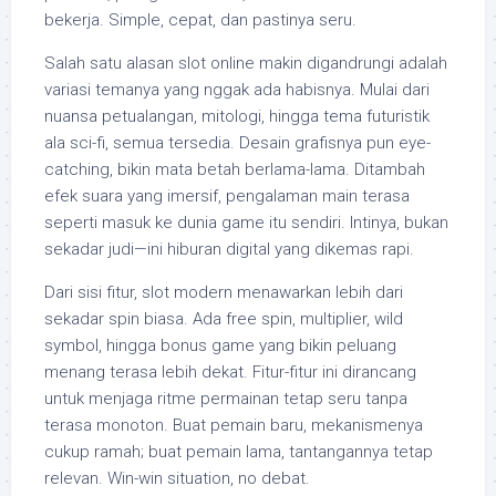
bekerja. Simple, cepat, dan pastinya seru.
Salah satu alasan slot online makin digandrungi adalah
variasi temanya yang nggak ada habisnya. Mulai dari
nuansa petualangan, mitologi, hingga tema futuristik
ala sci-fi, semua tersedia. Desain grafisnya pun eye-
catching, bikin mata betah berlama-lama. Ditambah
efek suara yang imersif, pengalaman main terasa
seperti masuk ke dunia game itu sendiri. Intinya, bukan
sekadar judi—ini hiburan digital yang dikemas rapi.
Dari sisi fitur, slot modern menawarkan lebih dari
sekadar spin biasa. Ada free spin, multiplier, wild
symbol, hingga bonus game yang bikin peluang
menang terasa lebih dekat. Fitur-fitur ini dirancang
untuk menjaga ritme permainan tetap seru tanpa
terasa monoton. Buat pemain baru, mekanismenya
cukup ramah; buat pemain lama, tantangannya tetap
relevan. Win-win situation, no debat.