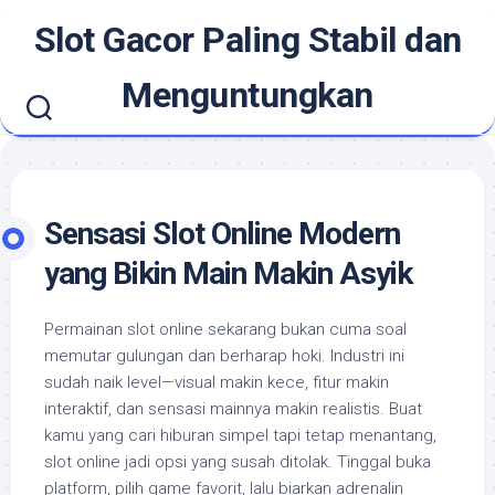
Skip
Slot Gacor Paling Stabil dan
to
content
Menguntungkan
Sensasi Slot Online Modern
yang Bikin Main Makin Asyik
Permainan slot online sekarang bukan cuma soal
memutar gulungan dan berharap hoki. Industri ini
sudah naik level—visual makin kece, fitur makin
interaktif, dan sensasi mainnya makin realistis. Buat
kamu yang cari hiburan simpel tapi tetap menantang,
slot online jadi opsi yang susah ditolak. Tinggal buka
platform, pilih game favorit, lalu biarkan adrenalin