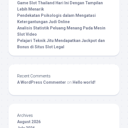
Game Slot Thailand Hari Ini Dengan Tampilan
Lebih Menarik
Pendekatan Psikologis dalam Mengatasi
Ketergantungan Judi Online
Analisis Statistik Peluang Menang Pada Mesin
Slot Video
Pelajari Teknik Jitu Mendapatkan Jackpot dan
Bonus di Situs Slot Legal
Recent Comments
A WordPress Commenter
on
Hello world!
Archives
August 2026