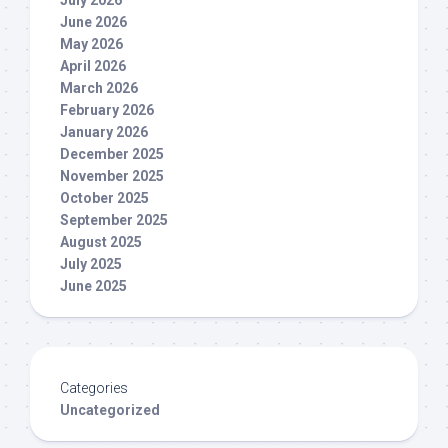
July 2026
June 2026
May 2026
April 2026
March 2026
February 2026
January 2026
December 2025
November 2025
October 2025
September 2025
August 2025
July 2025
June 2025
Categories
Uncategorized