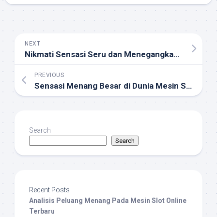
NEXT
Nikmati Sensasi Seru dan Menegangkan dari Dunia Slot Online
PREVIOUS
Sensasi Menang Besar di Dunia Mesin Slot: Rahasia dan Strateginya
Search
Search
Recent Posts
Analisis Peluang Menang Pada Mesin Slot Online
Terbaru