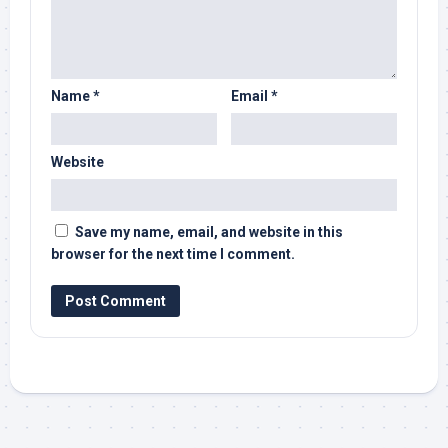
Name
*
Email
*
Website
Save my name, email, and website in this
browser for the next time I comment.