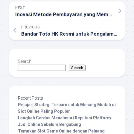
NEXT
Inovasi Metode Pembayaran yang Membuat Situs Gacor Semakin Mudah Diakses
PREVIOUS
Bandar Toto HK Resmi untuk Pengalaman Togel Online Terbaik
Search
Search
Recent Posts
Pelajari Strategi Terbaru untuk Menang Mudah di
Slot Online Paling Populer
Langkah Cerdas Menelusuri Reputasi Platform
Judi Online Sebelum Bergabung
Temukan Slot Game Online dengan Peluang