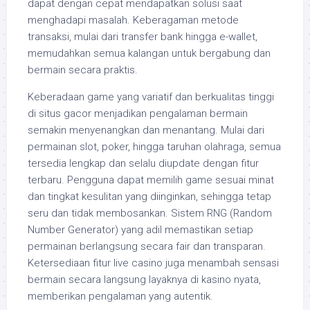
dapat dengan cepat mendapatkan solusi saat
menghadapi masalah. Keberagaman metode
transaksi, mulai dari transfer bank hingga e-wallet,
memudahkan semua kalangan untuk bergabung dan
bermain secara praktis.
Keberadaan game yang variatif dan berkualitas tinggi
di situs gacor menjadikan pengalaman bermain
semakin menyenangkan dan menantang. Mulai dari
permainan slot, poker, hingga taruhan olahraga, semua
tersedia lengkap dan selalu diupdate dengan fitur
terbaru. Pengguna dapat memilih game sesuai minat
dan tingkat kesulitan yang diinginkan, sehingga tetap
seru dan tidak membosankan. Sistem RNG (Random
Number Generator) yang adil memastikan setiap
permainan berlangsung secara fair dan transparan.
Ketersediaan fitur live casino juga menambah sensasi
bermain secara langsung layaknya di kasino nyata,
memberikan pengalaman yang autentik.