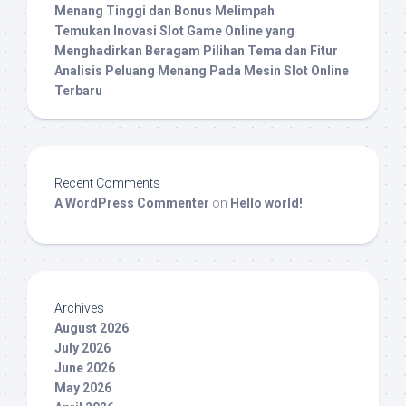
Menang Tinggi dan Bonus Melimpah
Temukan Inovasi Slot Game Online yang
Menghadirkan Beragam Pilihan Tema dan Fitur
Analisis Peluang Menang Pada Mesin Slot Online
Terbaru
Recent Comments
A WordPress Commenter
on
Hello world!
Archives
August 2026
July 2026
June 2026
May 2026