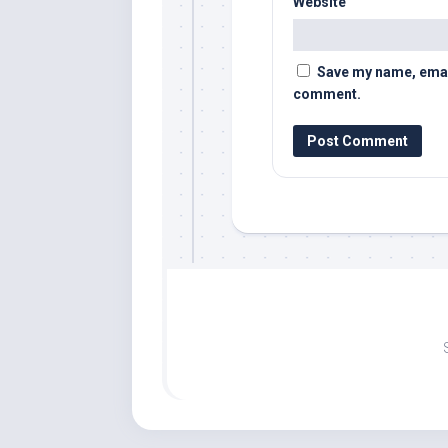
Website
Save my name, email,
comment.