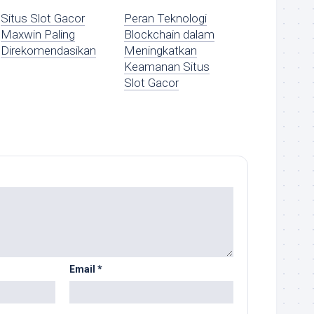
Situs Slot Gacor
Peran Teknologi
Maxwin Paling
Blockchain dalam
Direkomendasikan
Meningkatkan
Keamanan Situs
Slot Gacor
Email
*