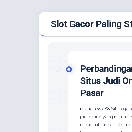
Skip
Slot Gacor Paling 
to
content
Perbandingan
Situs Judi O
Pasar
mahadewa88
Situs gaco
judi online yang ingin
menguntungkan. Keunggul