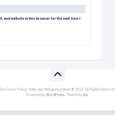
 and website in this browser for the next time I
Slot Gacor Paling Stabil dan Menguntungkan © 2026. All Rights Reserved
Powered by
WordPress
. Theme by
Alx
.