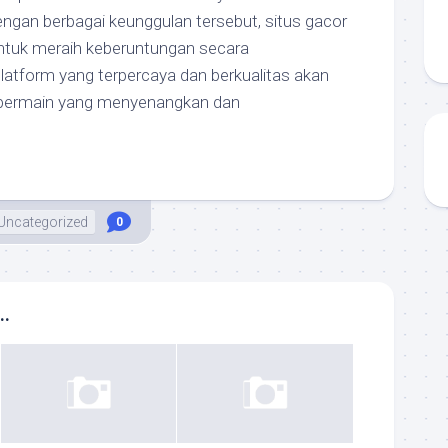
ngan berbagai keunggulan tersebut, situs gacor
untuk meraih keberuntungan secara
platform yang terpercaya dan berkualitas akan
bermain yang menyenangkan dan
Uncategorized
0
..