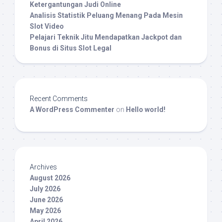
Ketergantungan Judi Online
Analisis Statistik Peluang Menang Pada Mesin
Slot Video
Pelajari Teknik Jitu Mendapatkan Jackpot dan
Bonus di Situs Slot Legal
Recent Comments
A WordPress Commenter
on
Hello world!
Archives
August 2026
July 2026
June 2026
May 2026
April 2026