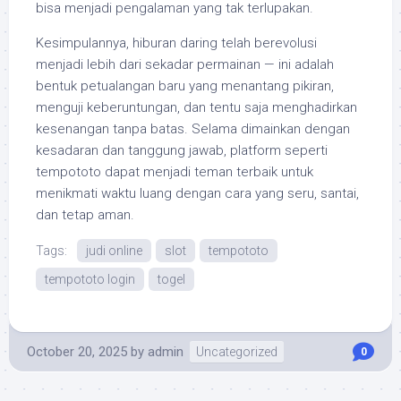
bisa menjadi pengalaman yang tak terlupakan.
Kesimpulannya, hiburan daring telah berevolusi
menjadi lebih dari sekadar permainan — ini adalah
bentuk petualangan baru yang menantang pikiran,
menguji keberuntungan, dan tentu saja menghadirkan
kesenangan tanpa batas. Selama dimainkan dengan
kesadaran dan tanggung jawab, platform seperti
tempototo dapat menjadi teman terbaik untuk
menikmati waktu luang dengan cara yang seru, santai,
dan tetap aman.
Tags:
judi online
slot
tempototo
tempototo login
togel
October 20, 2025
by
admin
Uncategorized
0