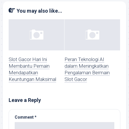
You may also like...
Slot Gacor Hari Ini
Peran Teknologi AI
Membantu Pemain
dalam Meningkatkan
Mendapatkan
Pengalaman Bermain
Keuntungan Maksimal
Slot Gacor
Leave a Reply
Comment
*