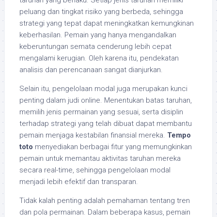
taruhan yang berlaku. Setiap jenis taruhan memiliki
peluang dan tingkat risiko yang berbeda, sehingga
strategi yang tepat dapat meningkatkan kemungkinan
keberhasilan. Pemain yang hanya mengandalkan
keberuntungan semata cenderung lebih cepat
mengalami kerugian. Oleh karena itu, pendekatan
analisis dan perencanaan sangat dianjurkan.
Selain itu, pengelolaan modal juga merupakan kunci
penting dalam judi online. Menentukan batas taruhan,
memilih jenis permainan yang sesuai, serta disiplin
terhadap strategi yang telah dibuat dapat membantu
pemain menjaga kestabilan finansial mereka.
Tempo
toto
menyediakan berbagai fitur yang memungkinkan
pemain untuk memantau aktivitas taruhan mereka
secara real-time, sehingga pengelolaan modal
menjadi lebih efektif dan transparan.
Tidak kalah penting adalah pemahaman tentang tren
dan pola permainan. Dalam beberapa kasus, pemain