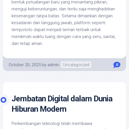
bentuk petualangan baru yang menantang pikiran,
menguji keberuntungan, dan tentu saja menghadirkan
kesenangan tanpa batas. Selama dimainkan dengan
kesadaran dan tanggung jawab, platform seperti
tempototo dapat menjadi teman terbaik untuk
menikmati waktu luang dengan cara yang seru, santai,
dan tetap aman.
October 20, 2025
by
admin
Uncategorized
0
Jembatan Digital dalam Dunia
Hiburan Modern
Perkembangan teknologi telah membawa