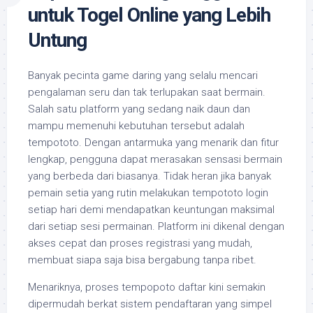
untuk Togel Online yang Lebih
Untung
Banyak pecinta game daring yang selalu mencari
pengalaman seru dan tak terlupakan saat bermain.
Salah satu platform yang sedang naik daun dan
mampu memenuhi kebutuhan tersebut adalah
tempototo. Dengan antarmuka yang menarik dan fitur
lengkap, pengguna dapat merasakan sensasi bermain
yang berbeda dari biasanya. Tidak heran jika banyak
pemain setia yang rutin melakukan tempototo login
setiap hari demi mendapatkan keuntungan maksimal
dari setiap sesi permainan. Platform ini dikenal dengan
akses cepat dan proses registrasi yang mudah,
membuat siapa saja bisa bergabung tanpa ribet.
Menariknya, proses tempopoto daftar kini semakin
dipermudah berkat sistem pendaftaran yang simpel