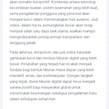
akan semakin kompetitif. Kombinasi antara teknologi
kecerdasan buatan, sistem keamanan yang lebih kuat,
serta pengalaman pengguna yang personal akan
menjadi kunci dalam memenangkan hati audiens. Judi
online, dalam hal ini, kemungkinan besar akan tetap
menjadi salah satu daya tarik utama, asalkan mampu
mengedepankan prinsip-prinsip transparansi dan
tanggung jawab.
Pada akhirnya, tempototo dan judi online hanyalah
gambaran kecil dari revolusi hiburan digital yang lebih
besar. Perubahan yang terjadi hari ini akan menjadi
fondasi bagi bentuk hiburan masa depan yang lebih
interaktif, aman, dan berkelanjutan. Dengan langkah
yang tepat, dunia hiburan digital dapat terus menjadi
sarana positif bagi masyarakat global untuk
menemukan kesenangan sekaligus pengalaman baru
dalam kehidupan sehari-hari.