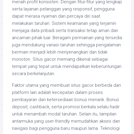
meraih profit konsisten. Dengan fitur-fitur yang lengkap
serta layanan pelanggan yang responsif, pengguna
dapat merasa nyaman dan percaya diri saat
melakukan taruhan. Sistem keamanan yang terjamin
menjaga data pribadi serta transaksi tetap aman dari
ancaman pihak luar. Beragam permainan yang tersedia
juga mendukung variasi taruhan sehingga pengalaman
bermain menjadi lebih menyenangkan dan tidak
monoton. Situs gacor memang dikenal sebagai
tempat yang tepat untuk mendapatkan keberuntungan
secara berkelanjutan.
Faktor utama yang membuat situs gacor berbeda dari
platform lain adalah kecepatan dalam proses
pembayaran dan ketersediaan bonus menarik. Bonus
deposit, cashback, serta promosi berkala selalu hadir
untuk menambah modal taruhan. Selain itu, tampilan
antarmuka yang user-friendly memudahkan akses dan
navigasi bagi pengguna baru maupun lama. Teknologi