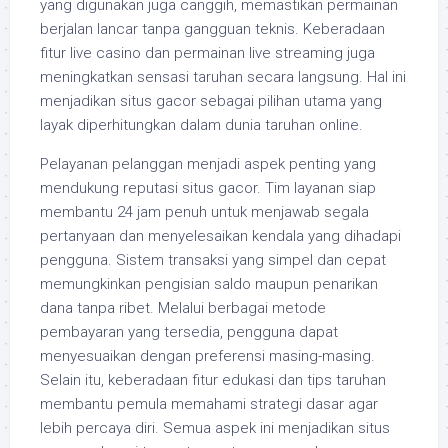
yang digunakan juga canggih, memastikan permainan
berjalan lancar tanpa gangguan teknis. Keberadaan
fitur live casino dan permainan live streaming juga
meningkatkan sensasi taruhan secara langsung. Hal ini
menjadikan situs gacor sebagai pilihan utama yang
layak diperhitungkan dalam dunia taruhan online.
Pelayanan pelanggan menjadi aspek penting yang
mendukung reputasi situs gacor. Tim layanan siap
membantu 24 jam penuh untuk menjawab segala
pertanyaan dan menyelesaikan kendala yang dihadapi
pengguna. Sistem transaksi yang simpel dan cepat
memungkinkan pengisian saldo maupun penarikan
dana tanpa ribet. Melalui berbagai metode
pembayaran yang tersedia, pengguna dapat
menyesuaikan dengan preferensi masing-masing.
Selain itu, keberadaan fitur edukasi dan tips taruhan
membantu pemula memahami strategi dasar agar
lebih percaya diri. Semua aspek ini menjadikan situs