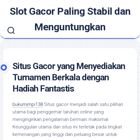
Skip
Slot Gacor Paling Stabil dan
to
content
Menguntungkan
Situs Gacor yang Menyediakan
Turnamen Berkala dengan
Hadiah Fantastis
bukumimpi138
Situs gacor menjadi salah satu pilihan
utama bagi penggemar taruhan online yang
menginginkan pengalaman bermain maksimal.
Keunggulan utama dari situs ini terletak pada tingkat
kemenangan yang tinggi dan peluang besar untuk