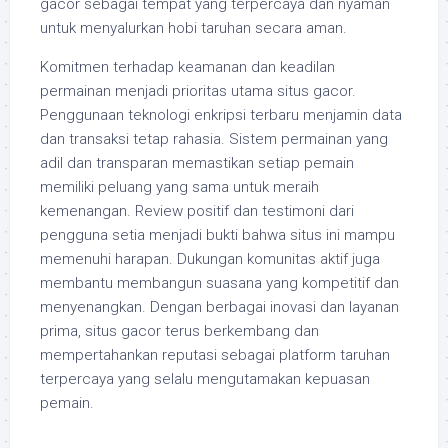
gacor sebagai tempat yang terpercaya dan nyaman
untuk menyalurkan hobi taruhan secara aman.
Komitmen terhadap keamanan dan keadilan
permainan menjadi prioritas utama situs gacor.
Penggunaan teknologi enkripsi terbaru menjamin data
dan transaksi tetap rahasia. Sistem permainan yang
adil dan transparan memastikan setiap pemain
memiliki peluang yang sama untuk meraih
kemenangan. Review positif dan testimoni dari
pengguna setia menjadi bukti bahwa situs ini mampu
memenuhi harapan. Dukungan komunitas aktif juga
membantu membangun suasana yang kompetitif dan
menyenangkan. Dengan berbagai inovasi dan layanan
prima, situs gacor terus berkembang dan
mempertahankan reputasi sebagai platform taruhan
terpercaya yang selalu mengutamakan kepuasan
pemain.