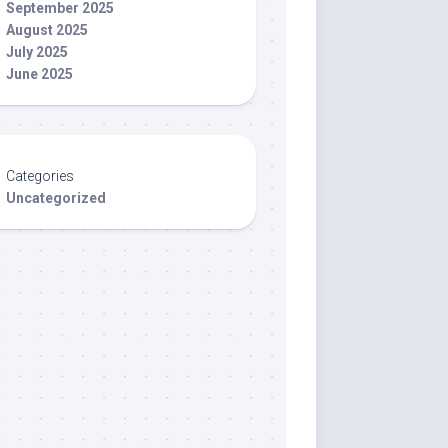
September 2025
August 2025
July 2025
June 2025
Categories
Uncategorized