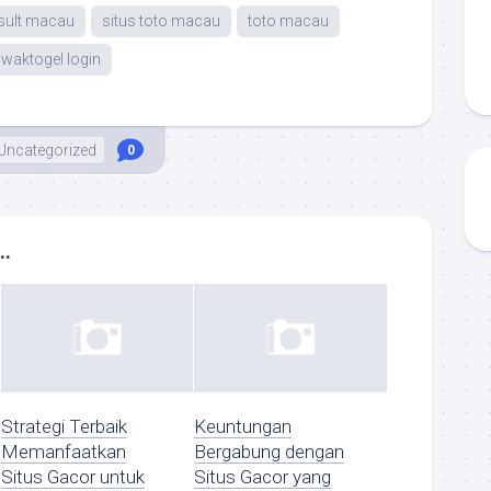
sult macau
situs toto macau
toto macau
waktogel login
Uncategorized
0
..
Strategi Terbaik
Keuntungan
Memanfaatkan
Bergabung dengan
Situs Gacor untuk
Situs Gacor yang