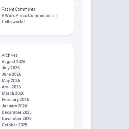
Recent Comments
A WordPress Commenter
on
Hello world!
Archives
August 2026
July 2026
June 2026
May 2026
April 2026
March 2026
February 2026
January 2026
December 2025
November 2025
October 2025