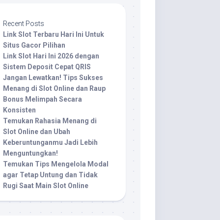
Recent Posts
Link Slot Terbaru Hari Ini Untuk
Situs Gacor Pilihan
Link Slot Hari Ini 2026 dengan
Sistem Deposit Cepat QRIS
Jangan Lewatkan! Tips Sukses
Menang di Slot Online dan Raup
Bonus Melimpah Secara
Konsisten
Temukan Rahasia Menang di
Slot Online dan Ubah
Keberuntunganmu Jadi Lebih
Menguntungkan!
Temukan Tips Mengelola Modal
agar Tetap Untung dan Tidak
Rugi Saat Main Slot Online