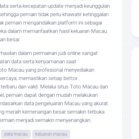
ata serta kecepatan update menjadi keunggulan
 sehingga pemain tidak perlu khawatir ketinggalan
ak pemain mengandalkan platform ini sebagai
ereka dalam memanfaatkan hasil keluaran Macau
an besar.
erhasilan dalam permainan judi online sangat
atan data serta kenyamanan saat
to Macau yang profesional menyediakan
percaya, memastikan setiap bettor
erbaru dan valid. Melalui situs Toto Macau dan
gel, pemain dapat dengan mudah melakukan
 berdasarkan data pengeluaran Macau yang akurat.
ang meraih kemenangan besar semakin terbuka
bermain menjadi semakin menyenangkan.
data macau
keluaran macau