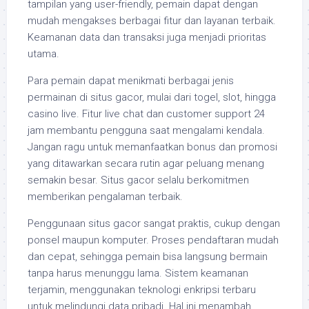
tampilan yang user-friendly, pemain dapat dengan
mudah mengakses berbagai fitur dan layanan terbaik.
Keamanan data dan transaksi juga menjadi prioritas
utama.
Para pemain dapat menikmati berbagai jenis
permainan di situs gacor, mulai dari togel, slot, hingga
casino live. Fitur live chat dan customer support 24
jam membantu pengguna saat mengalami kendala.
Jangan ragu untuk memanfaatkan bonus dan promosi
yang ditawarkan secara rutin agar peluang menang
semakin besar. Situs gacor selalu berkomitmen
memberikan pengalaman terbaik.
Penggunaan situs gacor sangat praktis, cukup dengan
ponsel maupun komputer. Proses pendaftaran mudah
dan cepat, sehingga pemain bisa langsung bermain
tanpa harus menunggu lama. Sistem keamanan
terjamin, menggunakan teknologi enkripsi terbaru
untuk melindungi data pribadi. Hal ini menambah