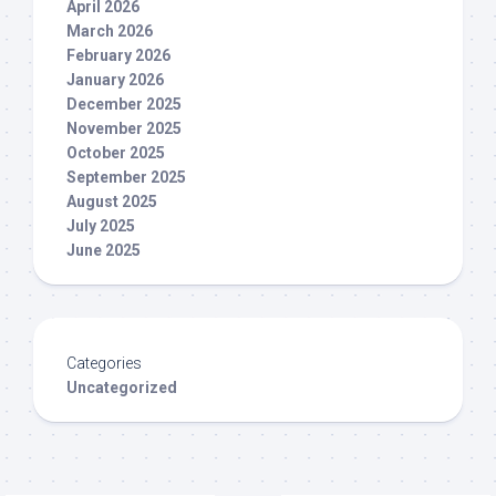
April 2026
March 2026
February 2026
January 2026
December 2025
November 2025
October 2025
September 2025
August 2025
July 2025
June 2025
Categories
Uncategorized